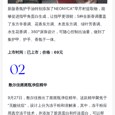
新版香氛护手油特别添加了NEONYCA™旱芹籽提取物，能
够促进指甲角蛋白生成，让指甲更强韧；5种全新香调覆盖
了东方辛香调、花香东方调、木质东方调、绿叶芳香调、
水生花香调，360°滚珠设计，可随心控制出油量，做到了
集护甲、护手、香氛于一体。
上市时间：已上市；价格：69元
敷尔佳摇摇瓶净痘精华
9月27日，敷尔佳推出了摇摇瓶净痘精华。这款精华聚焦于
“无酸祛痘”，设计上分为冻干粉和溶解液，其中，冻干粉应
用真空冻干技术，并添加了胶原蛋白和纤连蛋白，可以帮