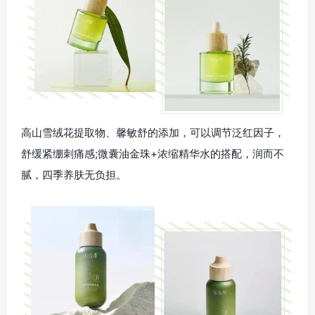
高山雪绒花提取物、馨敏舒的添加，可以调节泛红因子，
舒缓紧绷刺痛感;微囊油金珠+浓缩精华水的搭配，润而不
腻，四季养肤无负担。