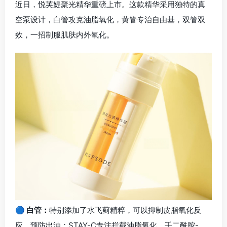
近日，悦芙媞聚光精华重磅上市。这款精华采用独特的真
空泵设计，白管攻克油脂氧化，黄管专治自由基，双管双
效，一招制服肌肤内外氧化。
🔵 白管：
特别添加了水飞蓟精粹，可以抑制皮脂氧化反
应，预防出油；STAY-C专注拦截油脂氧化，壬二酰胺-