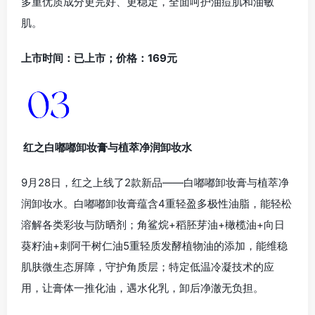
多重优质成分更完好、更稳定，全面呵护油痘肌和油敏
肌。
上市时间：已上市；价格：169元
红之白嘟嘟卸妆膏与植萃净润卸妆水
9月28日，红之上线了2款新品——白嘟嘟卸妆膏与植萃净
润卸妆水。白嘟嘟卸妆膏蕴含4重轻盈多极性油脂，能轻松
溶解各类彩妆与防晒剂；角鲨烷+稻胚芽油+橄榄油+向日
葵籽油+刺阿干树仁油5重轻质发酵植物油的添加，能维稳
肌肤微生态屏障，守护角质层；特定低温冷凝技术的应
用，让膏体一推化油，遇水化乳，卸后净澈无负担。