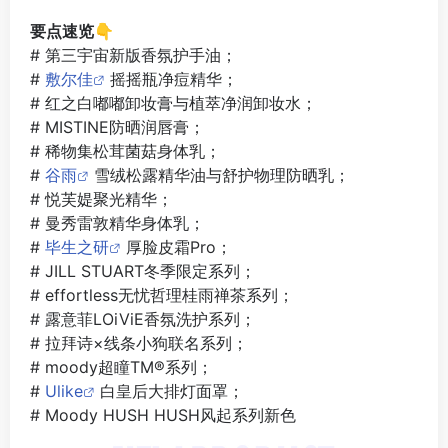
要点速览👇
# 第三宇宙新版香氛护手油；
#
敷尔佳
摇摇瓶净痘精华；
# 红之白嘟嘟卸妆膏与植萃净润卸妆水；
# MISTINE防晒润唇膏；
# 稀物集松茸菌菇身体乳；
#
谷雨
雪绒松露精华油与舒护物理防晒乳；
# 悦芙媞聚光精华；
# 曼秀雷敦精华身体乳；
#
毕生之研
厚脸皮霜Pro；
# JILL STUART冬季限定系列；
# effortless无忧哲理桂雨禅茶系列；
# 露意菲LOiViE香氛洗护系列；
# 拉拜诗×线条小狗联名系列；
# moody超瞳TM®系列；
#
Ulike
白皇后大排灯面罩；
# Moody HUSH HUSH风起系列新色