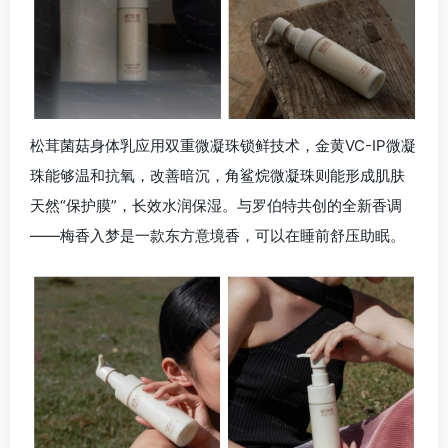
松茸菌菇身体乳应用双重微凝珠锁鲜技术，金黄VC-IP微凝
珠能够温和抗氧，改善暗沉，角鲨烷微凝珠则能形成肌肤
天然“保护膜”，长效水润保湿。与罗伯特共创的全新香调
——梅香入梦是一款东方意境香，可以在睡前舒压助眠。