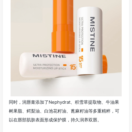
同时，润唇膏添加了Nephydrat、积雪草提取物、牛油果
树果脂、鳄梨油、白池花籽油、蓖麻籽油等多重精粹，可
以在唇部肌肤表面形成保护膜，持久润养双唇。