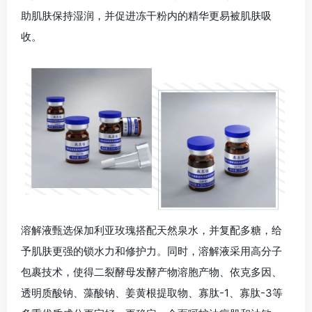
助肌肤保持湿润，并促进冻干粉内的精华更易被肌肤吸
收。
溶解液甄选保加利亚玫瑰搭配天然泉水，并复配多糖，给
予肌肤更强的锁水力和修护力。同时，溶解液采用高分子
包裹技术，使得二裂酵母发酵产物溶胞产物、依克多因、
透明质酸钠、藻酸钠、姜黄根提取物、寡肽-1、寡肽-3等