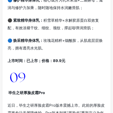
🔵 修护精华身体乳：
核心成分为乳木果油+二裂酵母，滋
润与修护力加乘，随时随地保持水润嫩滑肌；
⚫ 紧致精华身体乳：
积雪草精华+水解胶原蛋白双效复
配，有效淡褪干纹、细纹、颈纹，撑起嘭弹润滑肌；
🔵 焕采精华身体乳：
玫瑰花精粹+烟酰胺，从肌底层层焕
亮，拥有透亮水光肌。
上市时间：已上市；价格：89.9元
毕生之研厚脸皮霜Pro
近日，毕生之研厚脸皮霜Pro版本震撼上市。此前的厚脸皮
霜更专注于屏障修护，Pro版本则将“厚脸皮”重新定义为年