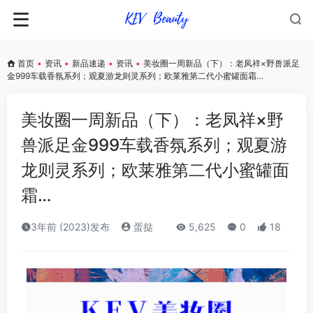
首页
•
资讯
•
新品速递
•
资讯
•
美妆圈一周新品（下）：老凤祥×野兽派足
金999车载香氛系列；观夏游龙则灵系列；欧莱雅第二代小蜜罐面霜…
美妆圈一周新品（下）：老凤祥×野
兽派足金999车载香氛系列；观夏游
龙则灵系列；欧莱雅第二代小蜜罐面
霜…
3年前 (2023)发布
蛋挞
5,625
0
18