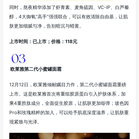
同时，熬夜精华添加了虾青素、麦角硫因、VC-IP、白芦藜
醇，4大御氧“高手”强强联合，可以有效清除自由基，让肌
肤更加细腻匀净，告别暗沉与蜡黄。
上市时间：已上市；价格：118元
欧莱雅第二代小蜜罐面霜
12月12日，欧莱雅倾献瞩目力作，第二代小蜜罐面霜重磅
上市。这是欧莱雅首次将重组胶原蛋白引入护肤体系，加
乘4重胜肽成分，全面促生胶原，让肌肤更加嘭弹；玻色因
Pro和玫瑰精粹的加入，可以给予肌底深度滋养，让肌肤重
现紧致与光泽。