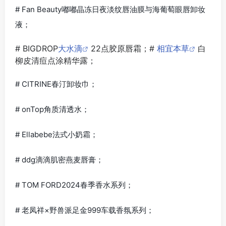
# Fan Beauty嘟嘟晶冻日夜淡纹唇油膜与海葡萄眼唇卸妆
液；
# BIGDROP
大水滴
22点胶原唇霜；#
相宜本草
白
柳皮清痘点涂精华露；
# CITRINE春汀卸妆巾；
# onTop角质清透水；
# Ellabebe法式小奶霜；
# ddg滴滴肌密燕麦唇膏；
# TOM FORD2024春季香水系列；
# 老凤祥×野兽派足金999车载香氛系列；