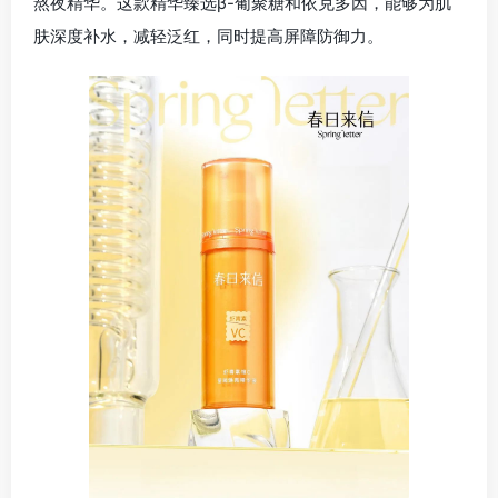
熬夜精华。这款精华臻选β-葡聚糖和依克多因，能够为肌
肤深度补水，减轻泛红，同时提高屏障防御力。