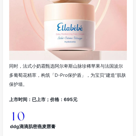
同时，法式小奶霜甄选阿尔卑斯山脉珍稀苹果与法国波尔
多葡萄花精萃，构筑「D-Pro保护盾」，为宝贝“建造”肌肤
保护墙。
上市时间：已上市；价格：695元
ddg滴滴肌密燕麦唇膏