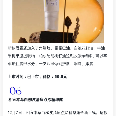
新款唇霜还加入了角鲨烷、霍霍巴油、白池花籽油、牛油
果树果脂提取物、柏尔硬胡桃籽油这5重植物精粹，可以牢
牢锁住唇部水分，一支即可做到护唇、润唇、嫩唇。
上市时间：已上市；价格：59.9元
相宜本草白柳皮清痘点涂精华露
12月7日，相宜本草白柳皮清痘点涂精华露全新上线。这款