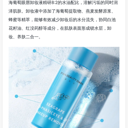
海葡萄眼唇卸妆液精研8:2的水油配比，溶解污垢的同时润
泽肌肤。卸妆液中添加了海葡萄提取物、燕麦发酵原浆、
蜂蜜等精萃，能够有效减少卸妆后的水分流失，协同白池
花籽油、红没药醇等成分，在肌肤表面形成锁水层，卸
妆、养肤二合一。