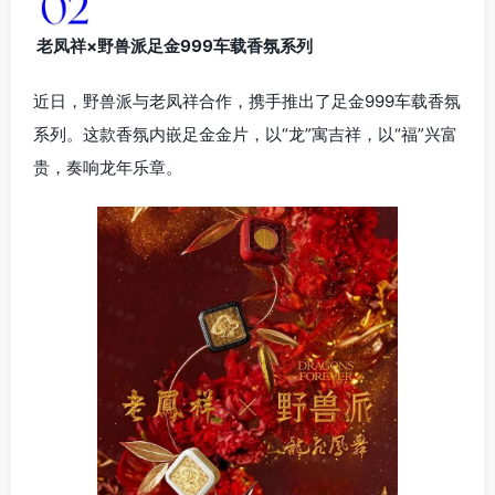
老凤祥×野兽派足金999车载香氛系列
近日，野兽派与老凤祥合作，携手推出了足金999车载香氛
系列。这款香氛内嵌足金金片，以“龙”寓吉祥，以“福”兴富
贵，奏响龙年乐章。