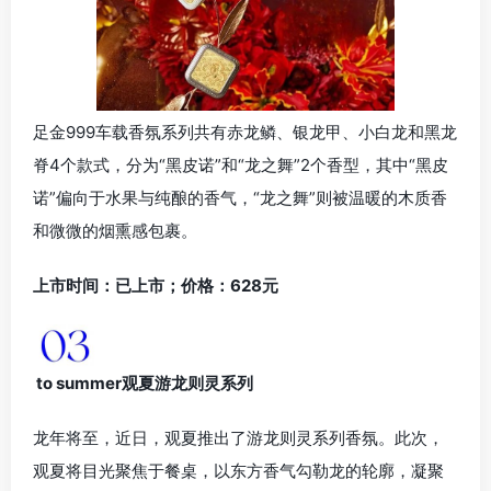
足金999车载香氛系列共有赤龙鳞、银龙甲、小白龙和黑龙
脊4个款式，分为“黑皮诺”和“龙之舞”2个香型，其中“黑皮
诺”偏向于水果与纯酿的香气，“龙之舞”则被温暖的木质香
和微微的烟熏感包裹。
上市时间：已上市；价格：628元
to summer观夏游龙则灵系列
龙年将至，近日，观夏推出了游龙则灵系列香氛。此次，
观夏将目光聚焦于餐桌，以东方香气勾勒龙的轮廓，凝聚