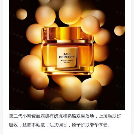
第二代小蜜罐面霜拥有奶冻和奶酪双重质地，上脸融肤好
吸收，丝毫不粘腻，法式调香，给予护肤奢华享受。