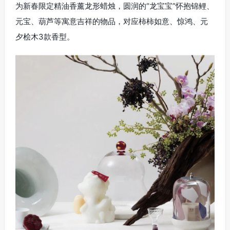
为新春限定精油香薰龙形蜡烛，圆润的“龙宝宝”怀抱锦鲤、
元宝、葫芦等寓意吉祥的物品，对应柿柿如意、惊鸿、元
夕桧木3款香型。