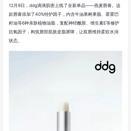
12月9日，ddg滴滴肌密上线了全新单品——燕麦唇膏。这
款唇膏添加了40%特护因子，内含牛油果树果脂、霍霍巴
籽油等6种亲肤植物油脂，复配神经酰胺、维生素E等修护
抗氧因子，构筑唇部肌肤皮脂屏障，让双唇维持柔软水润
状态。