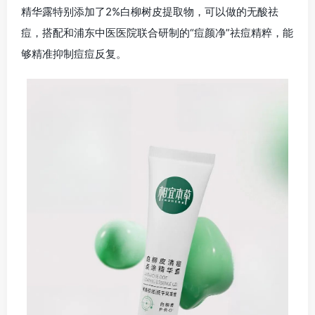
精华露特别添加了2%白柳树皮提取物，可以做的无酸祛
痘，搭配和浦东中医医院联合研制的“痘颜净”祛痘精粹，能
够精准抑制痘痘反复。