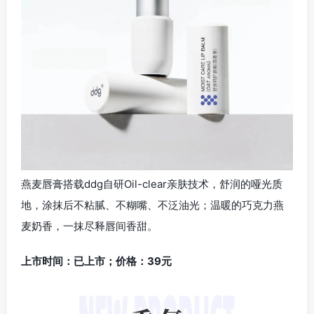
燕麦唇膏搭载ddg自研Oil-clear亲肤技术，舒润的哑光质
地，涂抹后不粘腻、不糊嘴、不泛油光；温暖的巧克力燕
麦奶香，一抹尽释唇间香甜。
上市时间：已上市；价格：39元