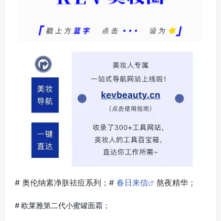
# 奥伦纳素净肤祛痘系列；#
春日来信
熬夜精华；
# 欧莱雅第二代小蜜罐面霜；