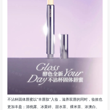
不沾杯固体唇蜜以“丰唇肽”入妆，滋养双唇的同时，妆效也
更加丰盈；清桃露、冰栗碎、甜水茶、裸米茶、浓澳白、