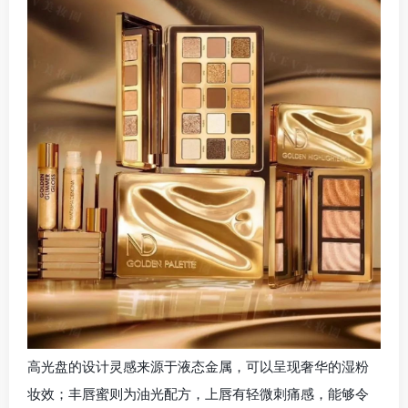
高光盘的设计灵感来源于液态金属，可以呈现奢华的湿粉
妆效；丰唇蜜则为油光配方，上唇有轻微刺痛感，能够令