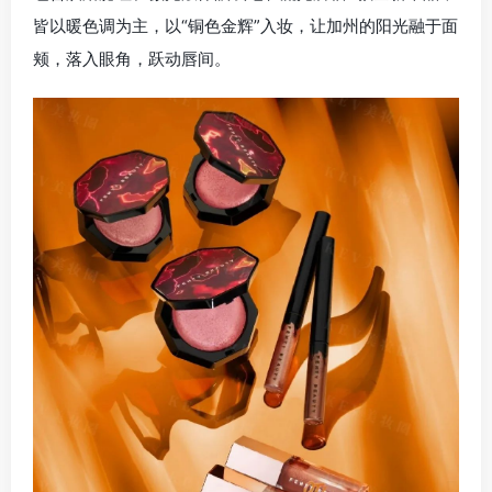
皆以暖色调为主，以“铜色金辉”入妆，让加州的阳光融于面
颊，落入眼角，跃动唇间。