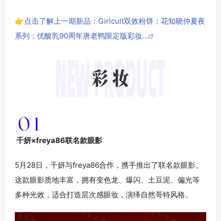
👉点击了解上一期新品：Girlcult双效粉饼；花知晓仲夏夜
系列；优酸乳90周年唐老鸭限定版彩妆…
千妍×freya86联名款眼影
5月28日，千妍与freya86合作，携手推出了联名款眼影。
这款眼影质地丰富，拥有变色龙、爆闪、土豆泥、偏光等
多种光效，适合打造层次感眼妆，演绎自然哥特风格。