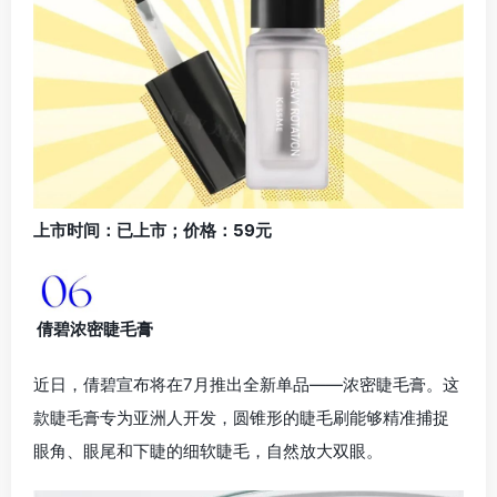
上市时间：已上市；价格：59元
倩碧浓密睫毛膏
近日，倩碧宣布将在7月推出全新单品——浓密睫毛膏。这
款睫毛膏专为亚洲人开发，圆锥形的睫毛刷能够精准捕捉
眼角、眼尾和下睫的细软睫毛，自然放大双眼。