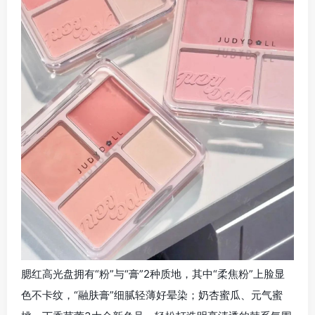
腮红高光盘拥有“粉”与“膏”2种质地，其中“柔焦粉”上脸显
色不卡纹，“融肤膏”细腻轻薄好晕染；奶杏蜜瓜、元气蜜