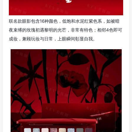
联名款眼影包含16种颜色，低饱和水泥红紫色系，如被暗
夜束缚的玫瑰初遇黎明的光芒，非常有特色；相邻4色即可
成妆，兼顾玩妆与日常，上眼瞬间彰显自我。