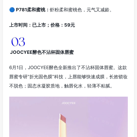
🔵 P781柔和蜜桃：
虾粉柔和蜜桃色，元气又减龄。
上市时间：已上市；价格：59元
JOOCYEE酵色不沾杯固体唇蜜
6月1日，JOOCYEE酵色全新推出了不沾杯固体唇蜜。这款
唇蜜专研“折光固色膜”科技，上唇能够快速成膜，长效锁妆
不脱色；固态水凝胶质地，触唇化水，轻薄不粘腻。