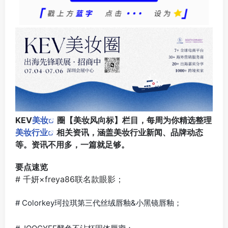
KEV
美妆
圈【美妆风向标】栏目，每周为你精选整理
美妆行业
相关资讯，涵盖美妆行业新闻、品牌动态
等。资讯不用多，一篇就足够。
要点速览
# 千妍×freya86联名款眼影；
# Colorkey珂拉琪第三代丝绒唇釉&小黑镜唇釉；