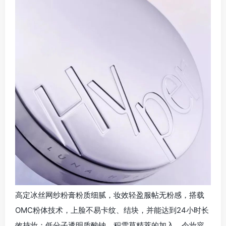
高定冰丝网纱粉膏粉质细腻，妆效轻盈服帖无粉感，搭载
OMC粉体技术，上脸不易卡纹、结块，并能达到24小时长
效持妆；低分子透明质酸钠、积雪草精萃的加入，令妆容