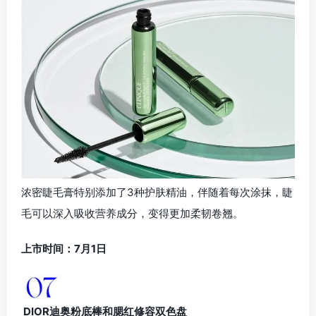
浓密睫毛膏特别添加了3种护肤精油，伴随着每次涂抹，睫
毛可以深入吸收营养成分，变得更加柔韧卷翘。
上市时间：7月1日
DIOR迪奥粉底棒和腮红修容双色盘