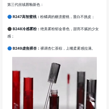
第三代丝绒唇釉新色：
🔵 R247高智蜜桃：
粉橘调的糖渍蜜桃，显白不挑皮；
⚫ B248冷感雾粉：
绝美雾粉郁金香色，甜而不腻的少女
感；
🔵 B249虚焦裸杏：
裸调杏仁茶棕，上嘴柔雾感拉满。