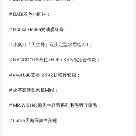
# BABI双色小圆饼；
# Holika Holika奶油腮红膏；
# 小奥汀「天生野」双头定型水眉笔2.0；
# NANODOTS悬粒×Hello Kitty限定合作款；
# everbab艾蓓拉小松饼粉扑套组；
# 徕芬高速吹风机Mini；
# MR.WISH心愿先生轻羽系列毛毛羽假睫毛；
# Lurve天鹅圆舞曲美瞳