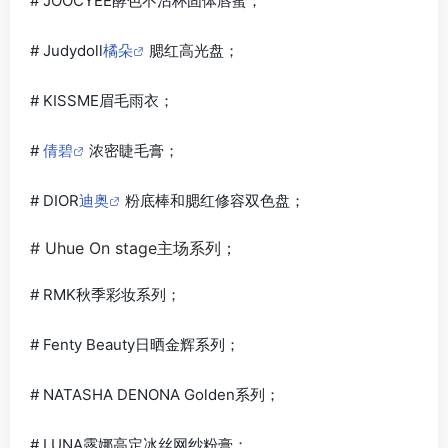
# JOOCYEE酵色不沾杯固体唇蜜；
# Judydoll
橘朵
腮红高光盘；
# KISSME眉毛雨衣；
#
倩碧
浓密睫毛膏；
# DIOR
迪奥
粉底棒和腮红修容双色盘；
# Uhue On stage主场系列；
# RMK秋季彩妆系列；
# Fenty Beauty日晒金辉系列；
# NATASHA DENONA Golden系列；
# LUNA露娜高定冰丝网纱粉膏；