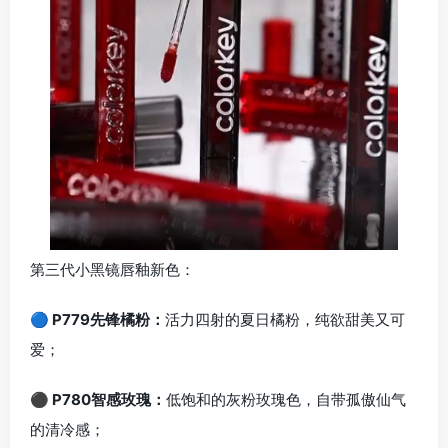
第三代小黑镜唇釉新色：
🔵 P779先锋橘粉：
活力四射的夏日橘粉，纯欲甜美又可
爱；
⚫ P780智感玫瑰：
低饱和的灰粉玫瑰色，自带孤傲仙气
的清冷感；