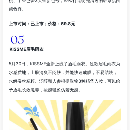
桃、丁香芭蕾3大全新色号，轻松打造明亮清透的韩系氛围
感妆容。
上市时间：已上市；价格：59.8元
KISSME眉毛雨衣
5月30日，KISSME全新上线了眉毛雨衣。这款眉毛雨衣为
水感质地，上脸清爽不闷肤，并能快速成膜，不易结块；
水解蚕丝精粹、泛醇和人参根提取物3种精华入妆，可以给
予眉毛长效滋养，妆感轻盈仿若无感。