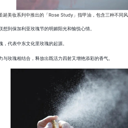
圣诞美妆系列中推出的「Rose Study」指甲油，包含三种不同
联想到保加利亚玫瑰节的明媚阳光和愉悦心情。
瑰，代表中东文化里玫瑰的起源。
力与玫瑰相结合，释放出既活力四射又增艳添彩的香气。