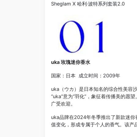
Sheglam X 哈利·波特系列套装2.0
uka 玫瑰迷你香水
国家：日本 成立时间：2009年
uka（ウカ）是日本知名的综合性美容沙龙
“uka”意为“羽化”，象征着传播美的
广受欢迎。
uka品牌在2024年冬季推出了新款
值变化，形成专属于个人的香气。该产品