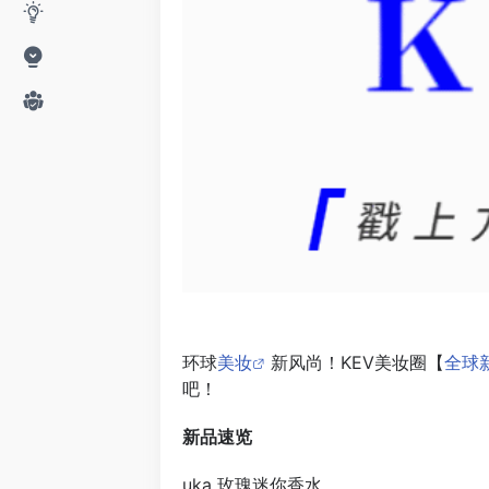
环球
美妆
新风尚！KEV美妆圈【
全球
吧！
新品速览
uka 玫瑰迷你香水