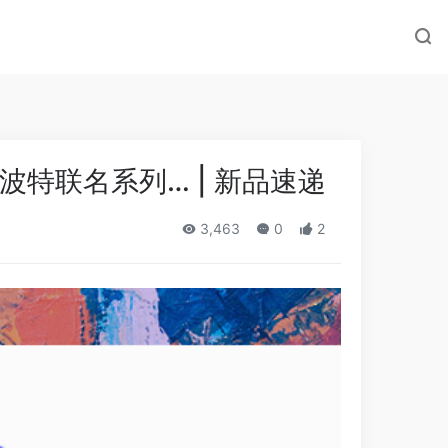
特联名系列… | 新品速递
3,463
0
2