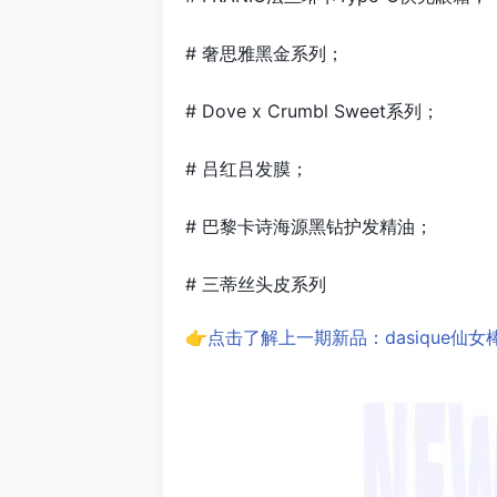
# 奢思雅黑金系列；
# Dove x Crumbl Sweet系列；
# 吕红吕发膜；
# 巴黎卡诗海源黑钻护发精油；
# 三蒂丝头皮系列
👉点击了解上一期新品：dasique仙女棒