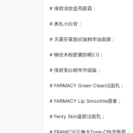
# 倩碧淡纹提亮眼霜；
# 奥札小白管；
# 天露芬紧致抗皱精华油面膜；
# 柳丝木粉胶囊防晒2.0；
# 倩碧美白精华升级版；
# FARMACY Green Clean洁面乳；
# FARMACY Lip Smoothie唇膏；
# Fenty Skin凝胶洁面乳；
# FRANIC法兰琳卡Type-C快充眼霜；