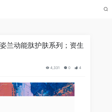
姿兰动能肽护肤系列；资生
4,331
0
4