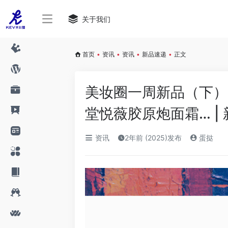
关于我们
首页
•
资讯
•
资讯
•
新品速递
•
正文
美妆圈一周新品（下）
堂悦薇胶原炮面霜… |
资讯
2年前 (2025)发布
蛋挞