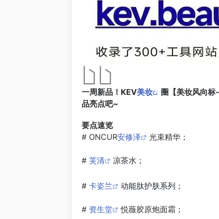
​一周新品！KEV
美妆
圈【美妆风向标
品亮点吧~
要点速览
# ONCUR
安修泽
光束精华；
#
芙清
凉茶水；
#
卡姿兰
动能肽护肤系列；
#
资生堂
悦薇胶原炮面霜；