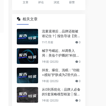
文章
评论
浏览
获赞
相关文章
流量退潮后，品牌还能被
谁记住？| 报告导读【营销
合集】
11个月前
0
械字号崛起、AI调香入
局：美妆个护圈的”科技
+疗愈”奇袭战
1年前 (2025)
0
掉发、爆痘、浅眠：“功能
+感知”护肤成为Z世代自救
法 | 报告导读【护肤合
1年前 (2025)
0
集】
从0到系统化：品牌人必备
的5套策略模型框架 | 报告
导读【工具合集】
1年前 (2025)
0