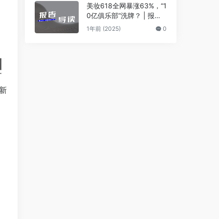
美妆618全网暴涨63%，“1
0亿俱乐部”洗牌？ | 报告
导读【618复盘合集】
1年前 (2025)
0
新