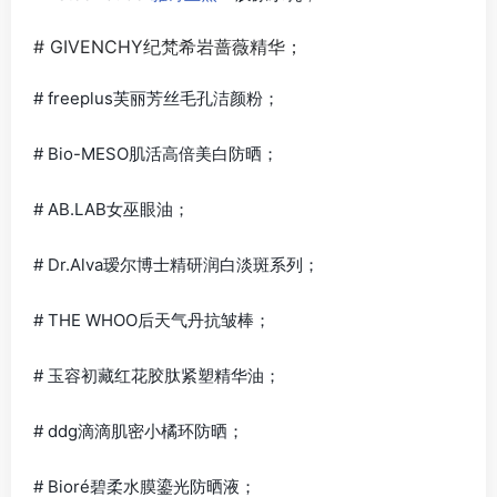
# GIVENCHY纪梵希岩蔷薇精华；
# freeplus芙丽芳丝毛孔洁颜粉；
# Bio-MESO肌活高倍美白防晒；
# AB.LAB女巫眼油；
# Dr.Alva瑷尔博士精研润白淡斑系列；
# THE WHOO后天气丹抗皱棒；
# 玉容初藏红花胶肽紧塑精华油；
# ddg滴滴肌密小橘环防晒；
# Bioré碧柔水膜鎏光防晒液；