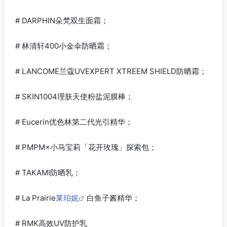
# DARPHIN朵梵双生面霜；
# 林清轩400小金伞防晒霜；
# LANCOME兰蔻UVEXPERT XTREEM SHIELD防晒霜；
# SKIN1004理肤天使粉盐泥膜棒；
# Eucerin优色林第二代光引精华；
# PMPM×小马宝莉「花开玫瑰」探索包；
# TAKAMI防晒乳；
# La Prairie
莱珀妮
白鱼子酱精华；
# RMK高效UV防护乳