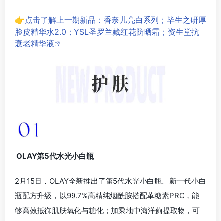
👉点击了解上一期新品：香奈儿亮白系列；毕生之研厚
脸皮精华水2.0；YSL圣罗兰藏红花防晒霜；资生堂抗
衰老精华液
OLAY第5代水光小白瓶
2月15日，OLAY全新推出了第5代水光小白瓶。新一代小白
瓶配方升级，以99.7%高精纯烟酰胺搭配革糖素PRO，能
够高效抵御肌肤氧化与糖化；加乘地中海洋蓟提取物，可