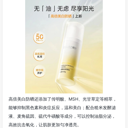
高倍美白防晒还添加了传明酸、MSH、光甘草定等精萃，
能够抑制黑色素和炎症反应，温和美白；配合糙米发酵滤
液、麦角硫因、硫代牛磺酸等成分，可以控制油脂分泌，
高效抗击氧化，让肌肤更加匀净透亮。