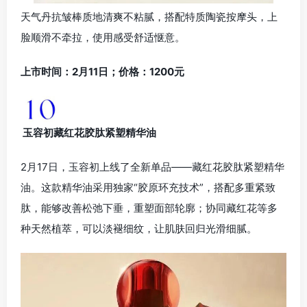
天气丹抗皱棒质地清爽不粘腻，搭配特质陶瓷按摩头，上
脸顺滑不牵拉，使用感受舒适惬意。
上市时间：2月11日；价格：1200元
玉容初藏红花胶肽紧塑精华油
2月17日，玉容初上线了全新单品——藏红花胶肽紧塑精华
油。这款精华油采用独家“胶原环充技术”，搭配多重紧致
肽，能够改善松弛下垂，重塑面部轮廓；协同藏红花等多
种天然植萃，可以淡褪细纹，让肌肤回归光滑细腻。