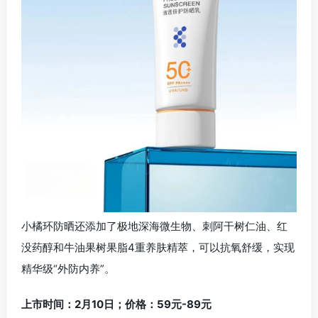
小橘环防晒还添加了极地深海微生物、刺阿干树仁油、红
没药醇和牛油果树果脂4重养肤精萃，可以抗氧舒缓，实现
精华级“外防内养”。
上市时间：2月10日；价格：59元-89元