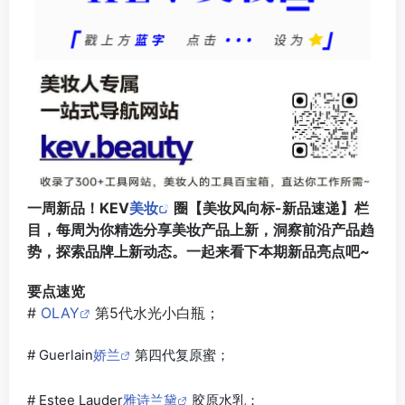
一周新品！KEV
美妆
圈【美妆风向标-新品速递】栏
目，每周为你精选分享美妆产品上新，洞察前沿产品趋
势，探索品牌上新动态。一起来看下本期新品亮点吧~
要点速览
#
OLAY
第5代水光小白瓶；
# Guerlain
娇兰
第四代复原蜜；
# Estee Lauder
雅诗兰黛
胶原水乳；