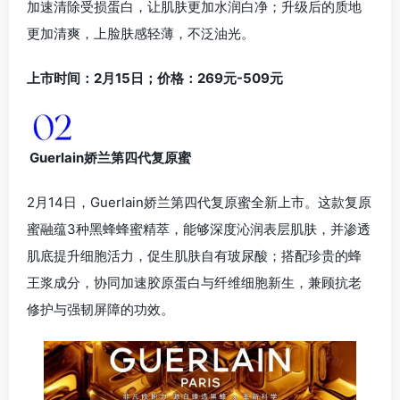
加速清除受损蛋白，让肌肤更加水润白净；升级后的质地
更加清爽，上脸肤感轻薄，不泛油光。
上市时间：2月15日；价格：269元-509元
Guerlain娇兰第四代复原蜜
2月14日，Guerlain娇兰第四代复原蜜全新上市。这款复原
蜜融蕴3种黑蜂蜂蜜精萃，能够深度沁润表层肌肤，并渗透
肌底提升细胞活力，促生肌肤自有玻尿酸；搭配珍贵的蜂
王浆成分，协同加速胶原蛋白与纤维细胞新生，兼顾抗老
修护与强韧屏障的功效。