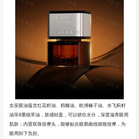
女巫眼油蕴含红花籽油、稻糠油、欧洲榛子油、水飞蓟籽
油等8重植萃油，肤感轻盈，可以锁住水分，深度滋养眼周
肌肤；内置双珠按摩头，能够贴合眼廓曲线细致按摩，为
眼周卸下负担。