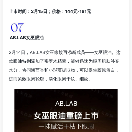
上市时间：2月15日；价格：144元-181元
AB.LAB女巫眼油
2月14日，AB.LAB女巫家族再添新成员——女巫眼油。这
款眼油特别添加了密罗木精萃，能够迅速为眼周肌肤补充
水分，协同海茴香和小球藻提取物，可以促生胶原蛋白，
进而紧致眼周轮廓，淡化眼周干纹、细纹。