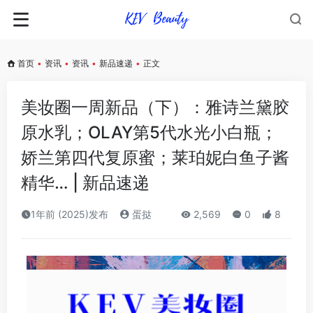
首页
•
资讯
•
资讯
•
新品速递
•
正文
美妆圈一周新品（下）：雅诗兰黛胶
原水乳；OLAY第5代水光小白瓶；
娇兰第四代复原蜜；莱珀妮白鱼子酱
精华… | 新品速递
1年前 (2025)发布
蛋挞
2,569
0
8