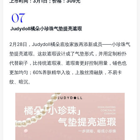
上市时间：3月1日；价格：309元
Judydoll橘朵小珍珠气垫提亮遮瑕
2月28日，Judydoll橘朵底妆家族再添新成员——小珍珠气
垫提亮遮瑕。这款遮瑕设计成了气垫形式，并用定制粉扑
代替刷子，比传统遮瑕液、遮瑕膏更好控制用量，铺色也
更加均匀；60%养肤精华入妆，上脸丝滑融肤，不易卡
纹、暗沉。