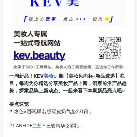
​一周新品！KEV
美妆
圈【美妆风向标-新品速递】栏
目，每周为你精选分享美妆产品上新，洞察前沿产品趋
势，探索品牌上新动态。一起来看下本期新品亮点吧~
要点速览
# 烙色×哪吒联名版双皮奶气垫2.0霜；
# LANEIGE
兰芝
三管精华妆前乳；