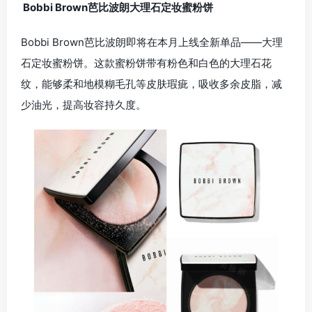
Bobbi Brown芭比波朗大理石定妆蜜粉饼
Bobbi Brown芭比波朗即将在本月上线全新单品——大理
石定妆蜜粉饼。这款蜜粉饼带有粉色和白色的大理石花
纹，能够柔和地模糊毛孔等皮肤瑕疵，吸收多余皮脂，减
少油光，提高妆容持久度。