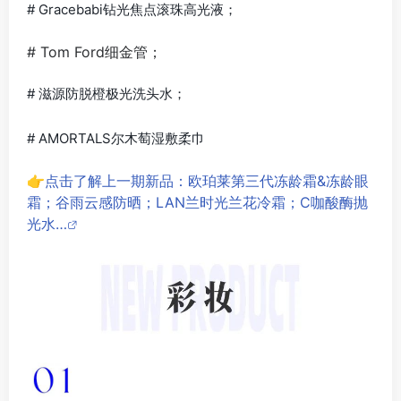
# Gracebabi钻光焦点滚珠高光液；
# Tom Ford细金管；
# 滋源防脱橙极光洗头水；
# AMORTALS尔木萄湿敷柔巾
👉点击了解上一期新品：欧珀莱第三代冻龄霜&冻龄眼
霜；谷雨云感防晒；LAN兰时光兰花冷霜；C咖酸酶抛
光水…