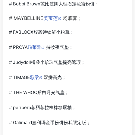
# Bobbi Brown芭比波朗大理石定妆蜜粉饼；
# MAYBELLINE
美宝莲
粉底膏；
# FABLOOX馥碧诗锁鲜小粉瓶；
# PROYA
珀莱雅
持妆夜气垫；
# Judydoll橘朵小珍珠气垫提亮遮瑕；
# TIMAGE
彩棠
双拼高光；
# THE WHOO后白月光气垫；
# peripera菲丽菲拉棒棒糖唇釉；
# Galimard嘉利玛金币粉饼粉我限定版；