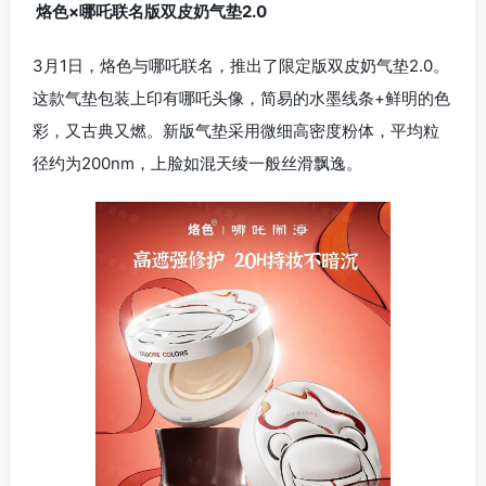
烙色×哪吒联名版双皮奶气垫2.0
3月1日，烙色与哪吒联名，推出了限定版双皮奶气垫2.0。
这款气垫包装上印有哪吒头像，简易的水墨线条+鲜明的色
彩，又古典又燃。新版气垫采用微细高密度粉体，平均粒
径约为200nm，上脸如混天绫一般丝滑飘逸。