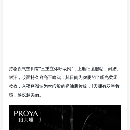
持妆夜气垫拥有“三重立体呼吸网”，上脸细腻服帖，耐蹭、
耐汗，妆面持久鲜亮不暗沉；其日间为朦胧的半哑光柔雾
妆效，入夜逐渐转为丝缎般的奶油肌妆效，1天拥有双重妆
感，越夜越美丽。