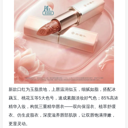
新款口红为玉脂质地，上唇温润似玉，细腻如脂，搭配冰
藕玉、桃花玉等5大色号，速成素颜淡妆好气色；85%高浓
精华入妆，构筑三重精华唇衣——双向保湿衣、植萃舒缓
衣、仿生皮脂衣，深度滋养唇部肌肤，让双唇饱满弹嫩，
更显灵动。