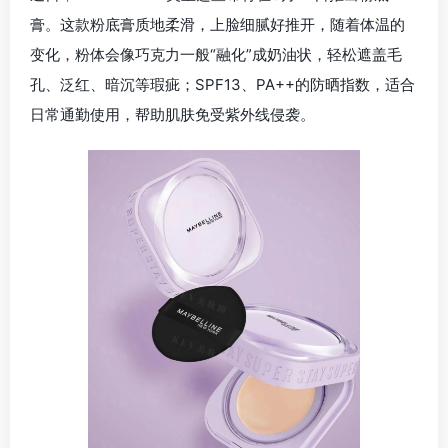
膏。这款粉底膏质地柔滑，上脸细腻好推开，随着体温的
变化，粉体会像巧克力一般“融化”成奶油状，轻松遮盖毛
孔、泛红、暗沉等瑕疵；SPF13、PA++的防晒指数，适合
日常通勤使用，帮助肌肤免受紫外线侵袭。