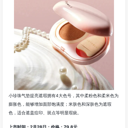
小珍珠气垫提亮遮瑕拥有4大色号，其中柔粉色和柔米色为
膨胀色，能够增加面部饱满度；米肤色和深肤色为遮瑕
色，适合遮盖痘印、斑点等明显瑕疵。
上市时间：2月28日；价格：79.8元