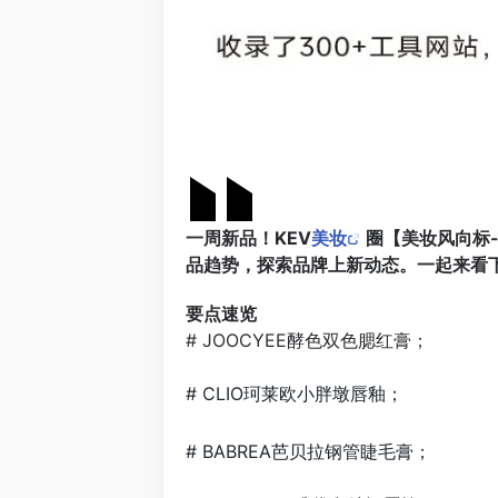
一周新品！KEV
美妆
圈【美妆风向标
品趋势，探索品牌上新动态。一起来看
要点速览
# JOOCYEE酵色双色腮红膏；
# CLIO珂莱欧小胖墩唇釉；
# BABREA芭贝拉钢管睫毛膏；