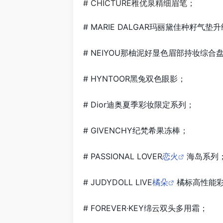
# CHICTURE稚优泉精细眉笔；
# MARIE DALGAR玛丽黛佳种籽气垫
#
NEIYOU那柚泥好显色眉部持妆综合
# HYNTOOR黑兔双色眼影；
# Dior迪奥夏季彩妆限定系列；
# GIVENCHY纪梵希果冻棒；
# PASSIONAL LOVER
恋火
海岛系列
# JUDYDOLL LIVE
橘朵
橘标高性能
# FOREVER·KEY绵云双头多用霜；