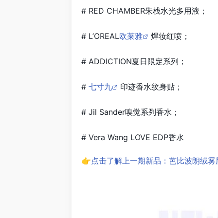
# RED CHAMBER朱栈水光多用液；
# L’OREAL
欧莱雅
焊妆红喷；
# ADDICTION夏日限定系列；
#
七寸九
印迹香水纹身贴；
# Jil Sander嗅觉系列香水；
# Vera Wang LOVE EDP香水
👉点击了解上一期新品：芭比波朗绒雾