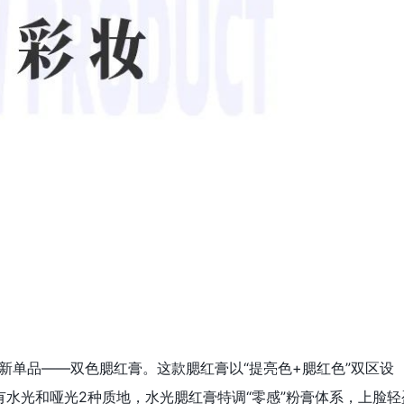
了全新单品——双色腮红膏。这款腮红膏以“提亮色+腮红色”双区设
水光和哑光2种质地，水光腮红膏特调“零感”粉膏体系，上脸轻