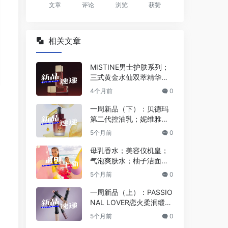
文章
评论
浏览
获赞
相关文章
MISTINE男士护肤系列；
三式黄金水仙双萃精华
油；米家×闻献智能香氛
4个月前
0
机；倩碧超光子粉底液… |
新品速递
一周新品（下）：贝德玛
第二代控油乳；妮维雅战
痘防晒；OLAY超红瓶水霜
5个月前
0
版；薇诺娜舒缓冻干面
膜… | 新品速递
母乳香水；美容仪机皇；
气泡爽肤水；柚子洁面面
膜… | 海外上新
5个月前
0
一周新品（上）：PASSIO
NAL LOVER恋火柔润缎光
多用膏；3CE小硬糖唇
5个月前
0
釉；酵色蛋肌腮红液；Dio