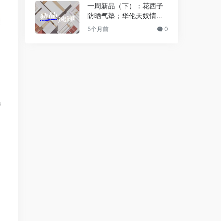
r迪奥真我浓情香精… | 新
一周新品（下）：花西子
品速递
防晒气垫；华伦天奴情绪
腮红；稚优泉咬唇妆固体
5个月前
0
唇蜜；The Ordinary精华
粉底液… | 新品速递
产