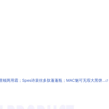
唇颊两用霜；Spes诗裴丝多肽蓬蓬瓶；MAC魅可无瑕大黑饼…