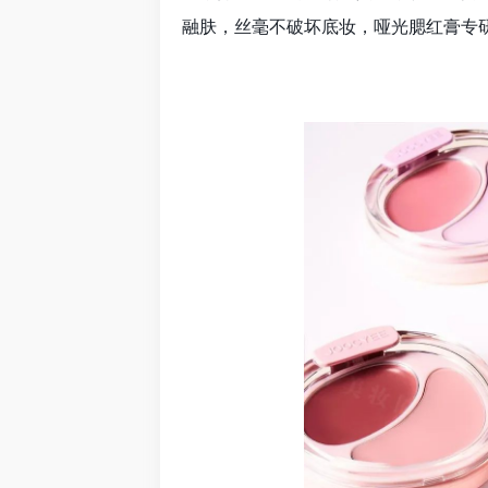
融肤，丝毫不破坏底妆，哑光腮红膏专