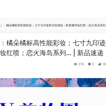
）：橘朵橘标高性能彩妆；七寸九印迹香水纹身贴；欧莱雅焊妆红喷；恋火海岛系列… 
：橘朵橘标高性能彩妆；七寸九印迹
妆红喷；恋火海岛系列… | 新品速递
278
0
18