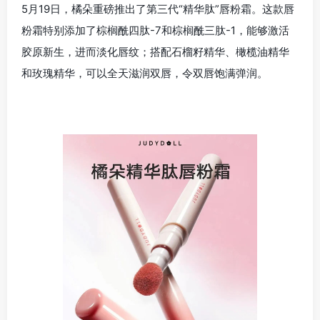
5月19日，橘朵重磅推出了第三代“精华肽”唇粉霜。这款唇
粉霜特别添加了棕榈酰四肽-7和棕榈酰三肽-1，能够激活
胶原新生，进而淡化唇纹；搭配石榴籽精华、橄榄油精华
和玫瑰精华，可以全天滋润双唇，令双唇饱满弹润。