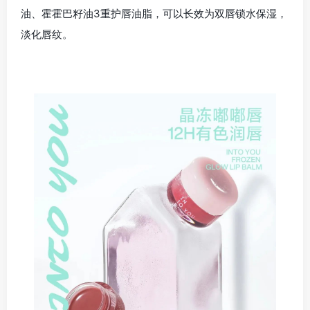
油、霍霍巴籽油3重护唇油脂，可以长效为双唇锁水保湿，
淡化唇纹。