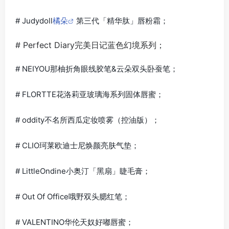
# Judydoll
橘朵
第三代「精华肽」唇粉霜；
# Perfect Diary完美日记蓝色幻境系列；
# NEIYOU那柚折角眼线胶笔&云朵双头卧蚕笔；
#
FLORTTE花洛莉亚玻璃海系列固体唇蜜
；
# oddity不名所西瓜定妆喷雾（控油版）；
# CLIO珂莱欧迪士尼焕颜亮肤气垫；
# LittleOndine小奥汀「黑扇」睫毛膏；
# Out Of Office哦野双头腮红笔；
# VALENTINO华伦天奴好嘟唇蜜；