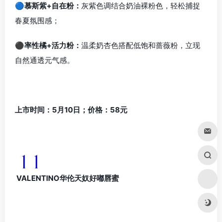
🔵慕斯紫+自在粉：
灰紫色调结合奶油裸粉色，轻松捕捉
春夏氛围感；
⚫率性橘+活力粉：
温柔奶杏色搭配低饱和蔷薇粉，立现
自然通透元气感。
上市时间：5月10日；价格：58元
VALENTINO华伦天奴好嘟唇蜜