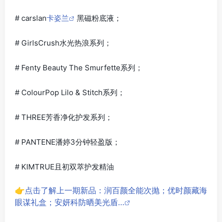
# carslan
卡姿兰
黑磁粉底液；
# GirlsCrush水光热浪系列；
# Fenty Beauty The Smurfette系列；
# ColourPop Lilo & Stitch系列；
# THREE芳香净化护发系列；
# PANTENE潘婷3分钟轻盈版；
# KIMTRUE且初双萃护发精油
👉点击了解上一期新品：润百颜全能次抛；优时颜藏海
眼谋礼盒；安妍科防晒美光盾…