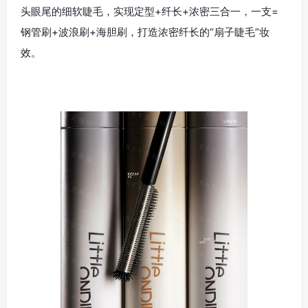
头眼尾的细软睫毛，实现定型+纤长+浓密三合一，一支=
钢管刷+波浪刷+海胆刷，打造浓密纤长的“扇子睫毛”妆
效。