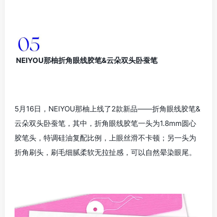
NEIYOU那柚折角眼线胶笔&云朵双头卧蚕笔
5月16日，NEIYOU那柚上线了2款新品——折角眼线胶笔&
云朵双头卧蚕笔，其中，折角眼线胶笔一头为1.8mm圆心
胶笔头，特调硅油复配比例，上眼丝滑不卡顿；另一头为
折角刷头，刷毛细腻柔软无拉扯感，可以自然晕染眼尾。