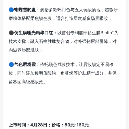
🔵蝴蝶雪豹盘：
囊括多款热门色与五大玩妆质地，超微研
磨粉体搭配柔焦锁色膜，适合打造层次感多场景眼妆；
⚫仿生膜哑光精华口红：
以首创专利唇部仿生膜Biolip™为
技术支撑，融入石榴胜肽复合物，对外强韧唇部屏障，对
内滋养唇部肌肤；
🔵气色唇粉霜：
依托锁色成膜技术，让唇妆锁定不易移
位，同时添加透明质酸钠、角鲨烷等护肤精华成分，并保
留雾面高级感妆效。
上市时间：4月28日；价格：80元-160元