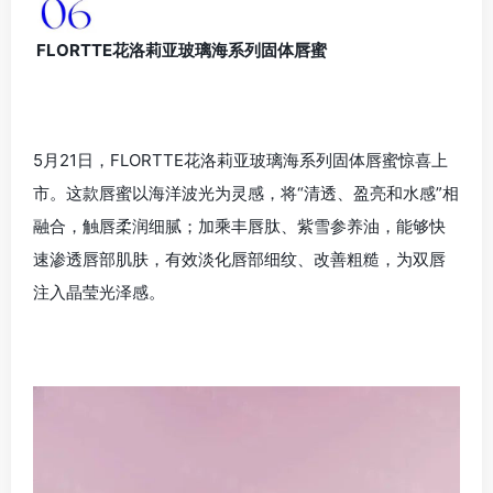
FLORTTE花洛莉亚玻璃海系列固体唇蜜
5月21日，FLORTTE花洛莉亚玻璃海系列固体唇蜜惊喜上
市。这款唇蜜以海洋波光为灵感，将“清透、盈亮和水感”相
融合，触唇柔润细腻；加乘丰唇肽、紫雪参养油，能够快
速渗透唇部肌肤，有效淡化唇部细纹、改善粗糙，为双唇
注入晶莹光泽感。