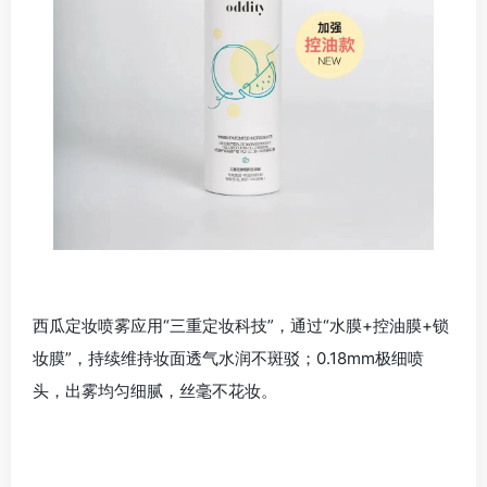
西瓜定妆喷雾应用“三重定妆科技”，通过“水膜+控油膜+锁
妆膜”，持续维持妆面透气水润不斑驳；0.18mm极细喷
头，出雾均匀细腻，丝毫不花妆。