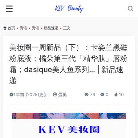
首页
•
资讯
•
资讯
•
新品速递
•
正文
美妆圈一周新品（下）：卡姿兰黑磁
粉底液；橘朵第三代「精华肽」唇粉
霜；dasique美人鱼系列… | 新品速
递
1年前 (2025)更新
蛋挞
76
0
10