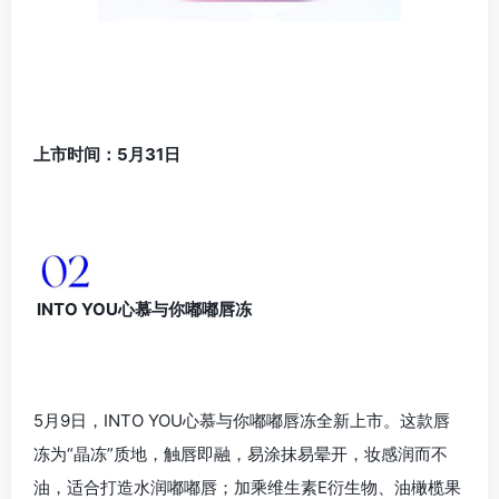
上市时间：5月31日
INTO YOU心慕与你嘟嘟唇冻
5月9日，INTO YOU心慕与你嘟嘟唇冻全新上市。这款唇
冻为“晶冻”质地，触唇即融，易涂抹易晕开，妆感润而不
油，适合打造水润嘟嘟唇；加乘维生素E衍生物、油橄榄果