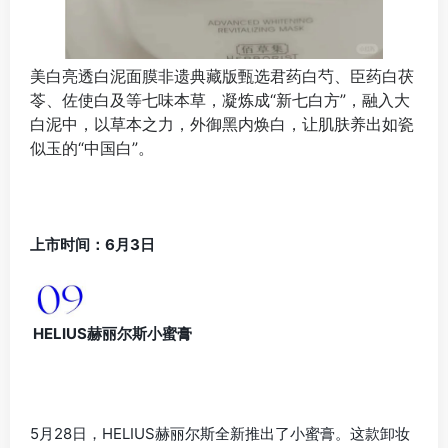
美白亮透白泥面膜非遗典藏版甄选君药白芍、臣药白茯
苓、佐使白及等七味本草，凝炼成“新七白方”，融入大
白泥中，以草本之力，外御黑内焕白，让肌肤养出如瓷
似玉的“中国白”。
上市时间：6月3日
HELIUS赫丽尔斯小蜜膏
5月28日，HELIUS赫丽尔斯全新推出了小蜜膏。这款卸妆