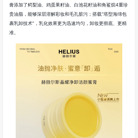
膏添加了鳄梨油、鸡蛋果籽油、白池花籽油和角鲨烷4重珍
贵油脂，能够深层溶解彩妆和毛孔脏污；搭载“塔型海绵包
裹乳卸技术”，乳化效果更为迅速均匀，卸妆更彻底、更精
准。