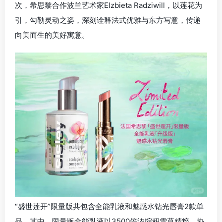
次，希思黎合作波兰艺术家Elzbieta Radziwill，以莲花为
引，勾勒灵动之姿，深刻诠释法式优雅与东方写意，传递
向美而生的美好寓意。
“盛世莲开”限量版共包含全能乳液和魅惑水钻光唇膏2款单
品。其中，限量版全能乳液以3500倍浓缩积雪草精粹，协