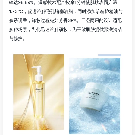
率达
98.89%
。温感技术配合按摩
1
分钟使肌肤表面升温
1.73℃
，促进溶解毛孔堵塞油脂，同时添加珍奢护精油与
森系调香，卸妆过程宛如芳香
SPA
。干湿两用的设计适配
多种场景，乳化迅速溶解顽妆，为干敏肌肤提供深澈清洁
与修护。