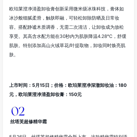
欧珀莱澄净清盈卸妆膏创新采用微米级冰珠科技，膏体如
冰沙般细腻柔滑，触肤即融，可轻松卸除防晒及日常妆
容。搭配静谧木质调香，无需二次清洁，让卸妆成为放松
享受。其高含水配方能在
30
秒内为肌肤降温
4.28℃
，舒缓
肌肤。特别添加高山火绒草花
/
叶提取物，卸妆同时焕亮肌
肤。
上市时间：5月15日；价格：欧珀莱澄净深澈卸妆油：
180
元，欧珀莱澄净清盈卸妆膏：
150
元
丝塔芙超修精华霜
5月26日，丝塔芙超修精华霜全新上市。这款精华霜特别添