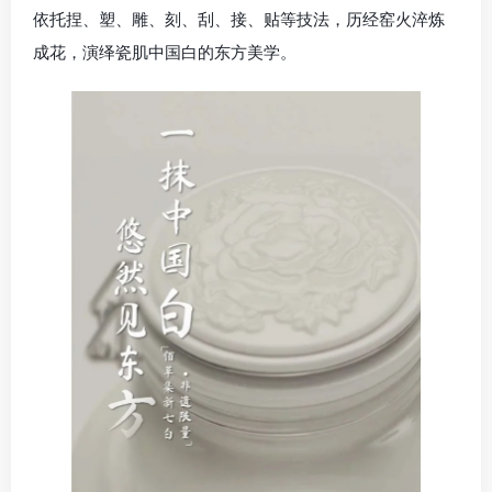
依托捏、塑、雕、刻、刮、接、贴等技法，历经窑火淬炼
成花，演绎瓷肌中国白的东方美学。