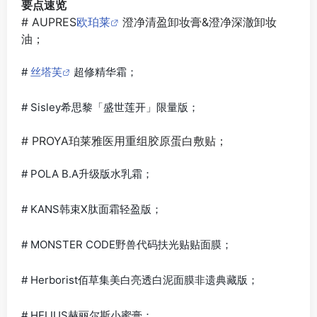
要点速览
# AUPRES
欧珀莱
澄净清盈卸妆膏&澄净深澈卸妆
油；
#
丝塔芙
超修精华霜；
# Sisley希思黎「盛世莲开」限量版；
# PROYA珀莱雅医用重组胶原蛋白敷贴；
# POLA B.A升级版水乳霜；
# KANS韩束X肽面霜轻盈版；
# MONSTER CODE野兽代码扶光贴贴面膜；
# Herborist佰草集美白亮透白泥面膜非遗典藏版；
# HELIUS赫丽尔斯小蜜膏；