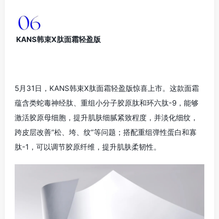
KANS韩束X肽面霜轻盈版
5月31日，KANS韩束X肽面霜轻盈版惊喜上市。这款面霜
蕴含类蛇毒神经肽、重组小分子胶原肽和环六肽-9，能够
激活胶原母细胞，提升肌肤细腻紧致程度，并淡化细纹，
跨皮层改善“松、垮、纹”等问题；搭配重组弹性蛋白和寡
肽-1，可以调节胶原纤维，提升肌肤柔韧性。