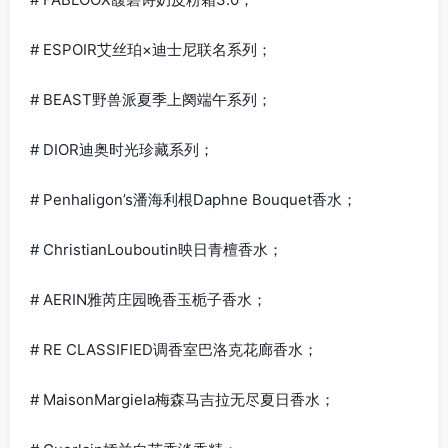
# ESPOIR艾丝珀×迪士尼联名系列；
# BEAST野兽派夏季上阕端午系列；
# DIOR迪奥时光珍藏系列；
# Penhaligon’s潘海利根Daphne Bouquet香水；
# ChristianLouboutin映日青檀香水；
# AERIN雅芮庄园晚香玉栀子香水；
# RE CLASSIFIED调香室巴洛克花廊香水；
# MaisonMargiela梅森马吉拉无尽夏日香水；