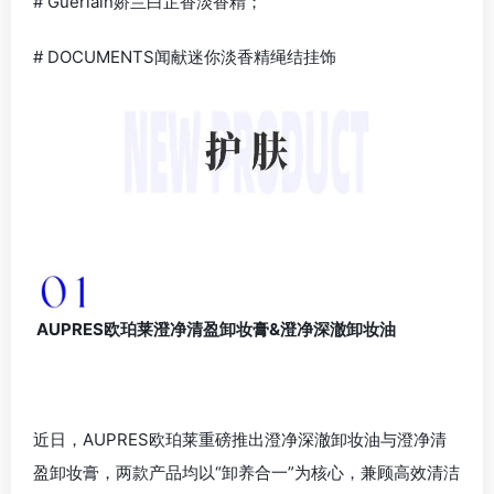
# Guerlain娇兰白芷香淡香精；
# DOCUMENTS闻献迷你淡香精绳结挂饰
AUPRES欧珀莱澄净清盈卸妆膏&澄净深澈卸妆油
近日，AUPRES欧珀莱重磅推出澄净深澈卸妆油与澄净清
盈卸妆膏，两款产品均以“卸养合一”为核心，兼顾高效清洁