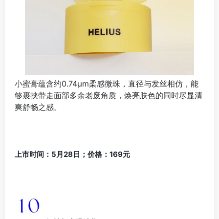
小蜜膏蕴含约0.74μm柔感微珠，直径与发丝相仿，能
够裹挟带走面部多余老废角质，焕亮肤色的同时尽显清
爽舒畅之感。
上市时间：5月28日；价格：169元