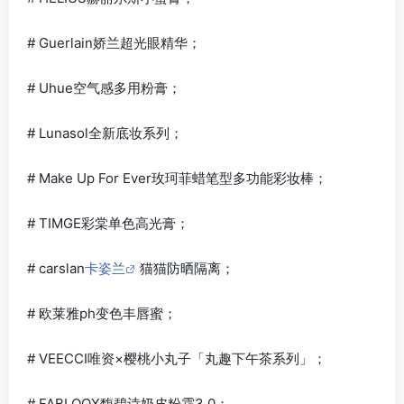
# Guerlain娇兰超光眼精华；
# Uhue空气感多用粉膏；
# Lunasol全新底妆系列；
# Make Up For Ever玫珂菲蜡笔型多功能彩妆棒；
# TIMGE彩棠单色高光膏；
# carslan
卡姿兰
猫猫防晒隔离；
# 欧莱雅ph变色丰唇蜜；
# VEECCI唯资×樱桃小丸子「丸趣下午茶系列」；
# FABLOOX馥碧诗奶皮粉霜3.0；