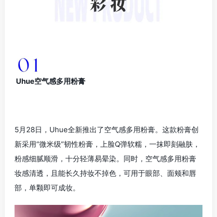
Uhue空气感多用粉膏
5月28日，Uhue全新推出了空气感多用粉膏。这款粉膏创
新采用“微米级”韧性粉膏，上脸Q弹软糯，一抹即刻融肤，
粉感细腻顺滑，十分轻薄易晕染。同时，空气感多用粉膏
妆感清透，且能长久持妆不掉色，可用于眼部、面颊和唇
部，单颗即可成妆。