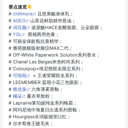
要点速览👇
#
chillmore
且悠果酸身体乳；
#
AOEO
山茶花鲜肌精华悬油；
#
润百颜
玻尿酸HACE发酵面膜、云朵眼膜；
#
YSL
唇颊两用色膏；
# 可丽金保龄瓶抗衰精华；
# 雅萌旗舰版射频仪MAX二代；
# Off-White Paperwork Solution系列香水；
# Chanel Les Beiges米色时尚系列；
# Colourpop×维尼熊联名限定系列；
#
可啦啦
× 王者荣耀联名系列；
# LEEMEMBER 荔萌小花三色眼影；
#
稚优泉
六角薄雾唇釉；
#
橘朵
薰衣草散粉；
# Laprairie莱珀妮纯金系列晚霜；
# 阿玛尼地中海夏日出逃系列唇釉；
# Hourglass水润版烟管口红；
# 尔木萄卷王睫毛夹；