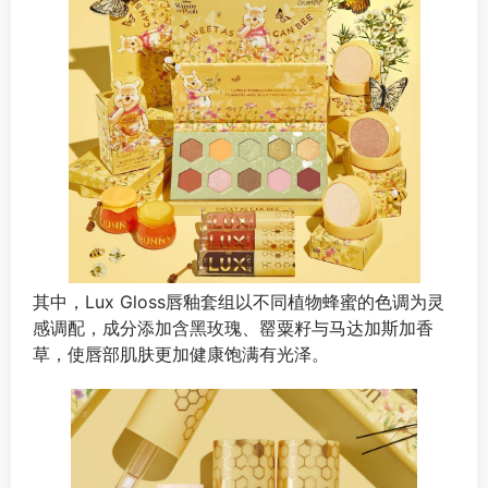
其中，Lux Gloss唇釉套组以不同植物蜂蜜的色调为灵
感调配，成分添加含黑玫瑰、罂粟籽与马达加斯加香
草，使唇部肌肤更加健康饱满有光泽。