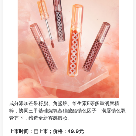
成分添加芒果籽脂、角鲨烷、维生素E等多重润唇精
粹，协同三甲基硅烷氧基硅酸酯锁色因子，润唇锁色双
管齐下，缔造全新雾感唇妆。
上市时间：已上市；价格：49.9元