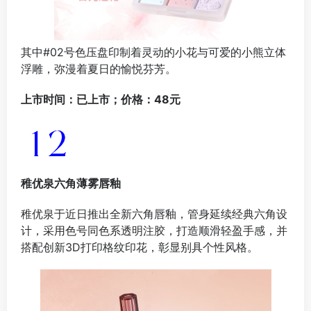
其中#02号色压盘印制着灵动的小花与可爱的小熊立体
浮雕，弥漫着夏日的愉悦芬芳。
上市时间：已上市；价格：48元
稚优泉六角薄
雾唇釉
稚优泉于近日推出全新六角唇釉，管身延续经典六角设
计，采用色号同色系透明注胶，打造顺滑轻盈手感，并
搭配创新3D打印格纹印花，彰显别具个性风格。