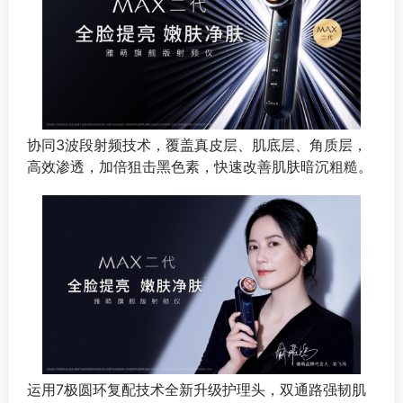
协同3波段射频技术，覆盖真皮层、肌底层、角质层，
高效渗透，加倍狙击黑色素，快速改善肌肤暗沉粗糙。
运用7极圆环复配技术全新升级护理头，双通路强韧肌