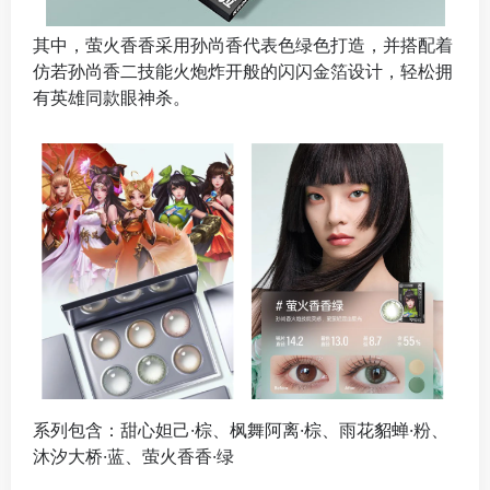
其中，萤火香香采用孙尚香代表色绿色打造，并搭配着
仿若孙尚香二技能火炮炸开般的闪闪金箔设计，轻松拥
有英雄同款眼神杀。
系列包含：甜心妲己·棕、枫舞阿离·棕、雨花貂蝉·粉、
沐汐大桥·蓝、萤火香香·绿