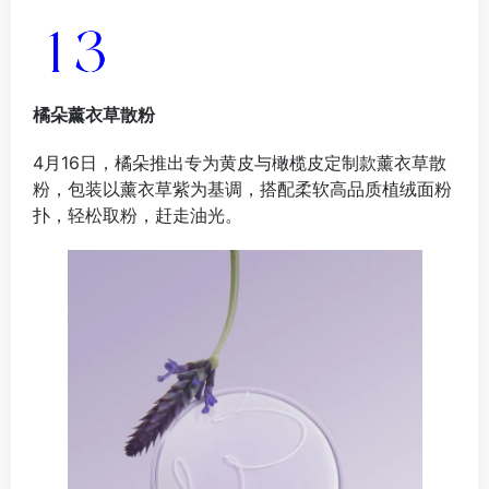
橘朵薰衣草散粉
4月16日，橘朵推出专为黄皮与橄榄皮定制款薰衣草散
粉，包装以薰衣草紫为基调，搭配柔软高品质植绒面粉
扑，轻松取粉，赶走油光。