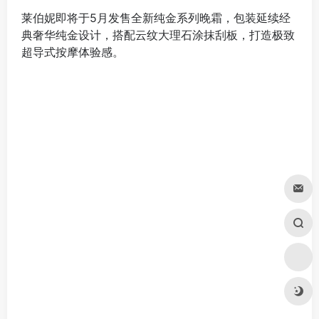
莱伯妮即将于5月发售全新纯金系列晚霜，包装延续经
典奢华纯金设计，搭配云纹大理石涂抹刮板，打造极致
超导式按摩体验感。
成分添加黄金多酚、黄金胜肽、黄金亚微离子等超活性
成分，由内而外紧致滋养肌肤，提高弹性，为肌肤带来
如同晨曦般的亮彩光芒。