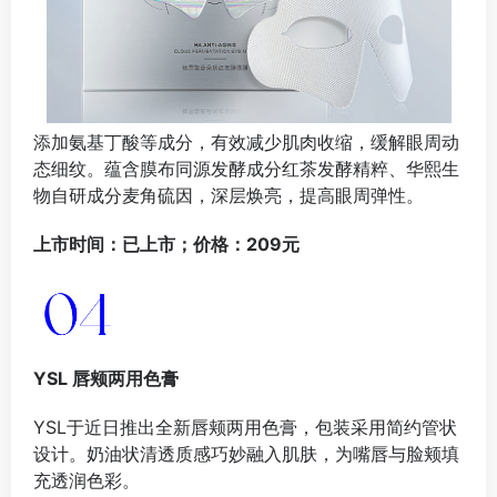
添加氨基丁酸等成分，有效减少肌肉收缩，缓解眼周动
态细纹。蕴含膜布同源发酵成分红茶发酵精粹、华熙生
物自研成分麦角硫因，深层焕亮，提高眼周弹性。
上市时间：已上市；价格：209元
YSL 唇颊
两用色膏
YSL于近日推出全新唇颊两用色膏，包装采用简约管状
设计。奶油状清透质感巧妙融入肌肤，为嘴唇与脸颊填
充透润色彩。