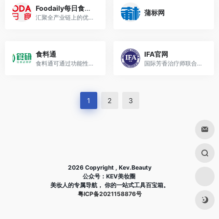
Foodaily每日食品网
蒲标网
汇聚全产业链上的优质资源通过线上及线下的行业活动：年度Foodaily FBIC全球食品饮料创新大会，Foodaily EXPO每日食品创新博览会，Go!创新, iSEE全球食品创新奖，潮味嘉年华, 以促进创新的商业链接，尤其是0到1的过程，让食品创新触手可及。
食料通
IFA官网
食料通可通过功能性原料应用场景，添加剂应用范围等维度进行原料查询的平台，提供包括百科、法规限量、检测方法、研究文献、成品配方、产品供应商，代表性厂商等一站式信息服务。
国际芳香治疗师联合会（IFA）是一个颁发资格的机构，也是1985年成立的全球芳香治疗师专业机构。我们是一家为公众利益而设立的慈善机构，其宗旨是通过教育、教学和培训来提高芳香疗法的知识、实践和专业知识，从而维护健康和福祉。我们提供了一份全球合格且受监管的香薰师名册，这些香薰师从事以证据为基础的实践，以确保公众的安全，该名册由专业标准管理局（PSA）批准，PSA是一个向议会负责的英国机构。我们提供一系列专业课程，通过我们的认证中心获得国际认可的芳香疗法资格。IFA在英国医学界成功开创了芳香疗法的先河，是全球芳香疗法的自愿监管机构
1
2
3
2026 Copyright , Kev.Beauty
公众号：KEV美妆圈
美妆人的专属导航， 你的一站式工具百宝箱。
粤ICP备2021158876号