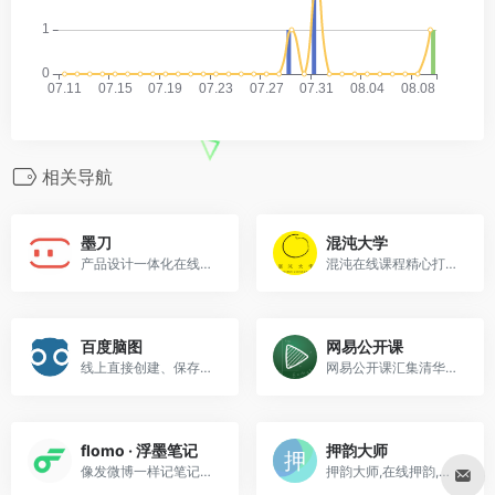
相关导航
墨刀
混沌大学
产品设计一体化在线协同办公平台，是设计师、产品经理和技术开发团队必备工具。
混沌在线课程精心打造专业的精彩课程：人文、哲学、基础科学、复杂科学、经济学、认知心理、商业模式、战略管理、人才管理、创新思维等专业创新课程。
百度脑图
网易公开课
线上直接创建、保存并分享你的思路。
网易公开课汇集清华、北大、哈佛、耶鲁等世界名校共上千门课程，覆盖科学、经济、人文、哲学等22个领域，在这里你可以开拓视野看世界，获取有深度的好知识。
flomo · 浮墨笔记
押韵大师
像发微博一样记笔记，记录你想法的川流。
押韵大师,在线押韵,数十万的韵脚在线查询,是一款说唱freestyle的神器。