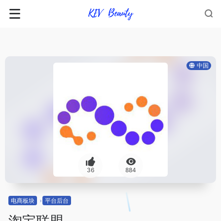
中国
36
884
电商板块
平台后台
淘宝联盟