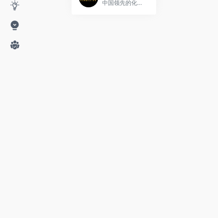
中国领先的化妆品行业新兴媒体,关注于化妆品/零售/互联网报道,是知名化妆品行业互动媒体及营销咨询机构,专注于化妆品品牌互联网整合营销