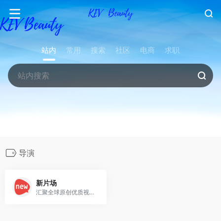
站内
常用
搜索
社区
电商
求职
导演
新片场
汇聚全球原创优质视频及创作人