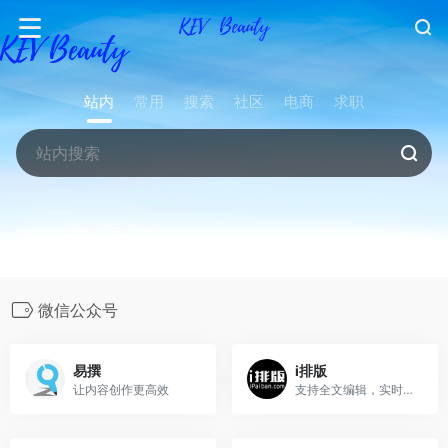
站内
常用
搜索
社区
电商
求职
微信公众号
易撰
i排版
让内容创作更高效
支持全文编辑，实时预览、一键样式、一键添加签名的微信图文编辑器，短短三分钟，排好一篇微信图文。