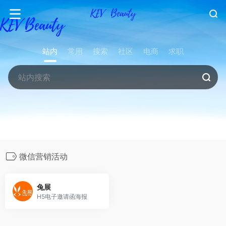
站内
常用
搜索
社区
电商
求职
微信营销活动
兔展
H5电子邀请函海报