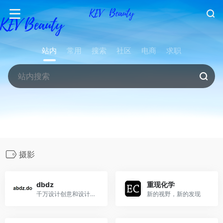
站内
常用
搜索
社区
电商
求职
摄影
dbdz
重现化学
千万设计创意和设计灵感的社区
新的视野，新的发现