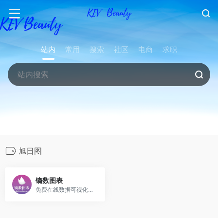
站内
常用
搜索
社区
电商
求职
旭日图
镝数图表
免费在线数据可视化工具，输入数据即可一键生成近100种图表种类。