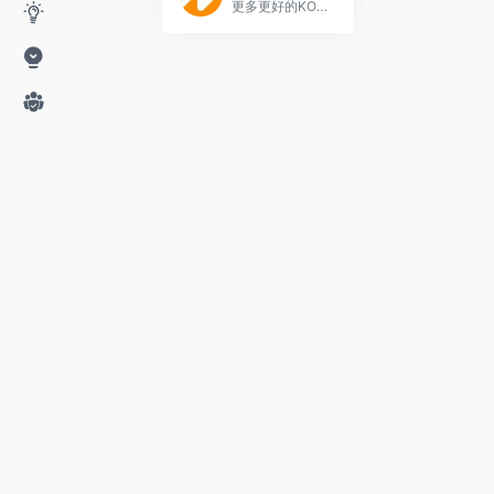
更多更好的KOL自媒体，品效合一的传播销售方案，尽在新榜：微信微博广告营销、新榜有赚平台、电商导购、数据咨询……