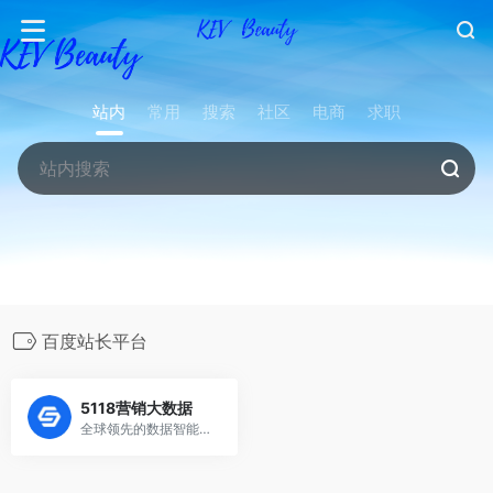
站内
常用
搜索
社区
电商
求职
百度站长平台
5118营销大数据
全球领先的数据智能科技平台