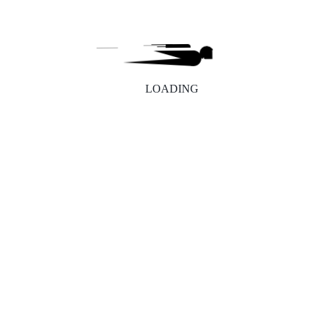
2026 Copyright , Kev.Beauty
公众号：KEV美妆圈
LOADING
美妆人的专属导航， 你的一站式工具百宝箱。
粤ICP备2021158876号