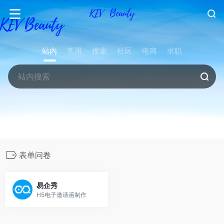
站内
常用
搜索
社区
电商
求职
表单问卷
易企秀
H5电子邀请函制作