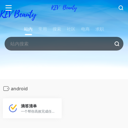
站内
常用
搜索
社区
电商
求职
android
滴答清单
一个帮你高效完成任务和规划时间的应用，是一款拥有跨设备云同步、周期提醒、清单管理、清晰分类、协作和集成日历的应用