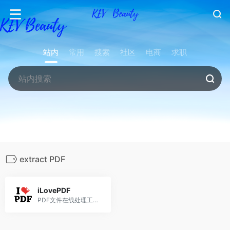
站内
常用
搜索
社区
电商
求职
extract PDF
iLovePDF
PDF文件在线处理工具。