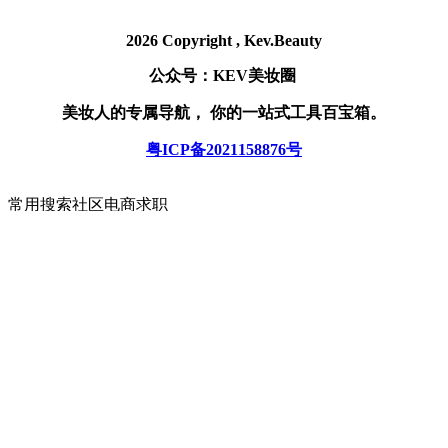
2026 Copyright , Kev.Beauty
公众号：KEV美妆圈
美妆人的专属导航， 你的一站式工具百宝箱。
粤ICP备2021158876号
常用
搜索
社区
电商
求职
常用
百度
淘宝
站内
微信
快递100
搜索
百度