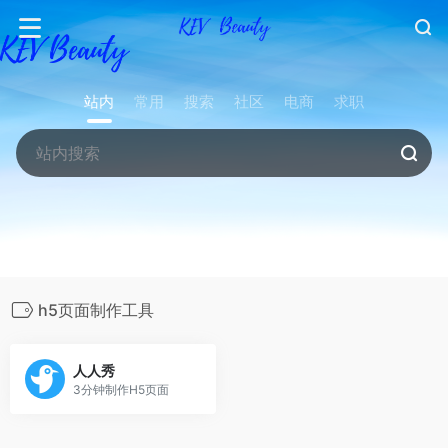
站内
常用
搜索
社区
电商
求职
h5页面制作工具
人人秀
3分钟制作H5页面