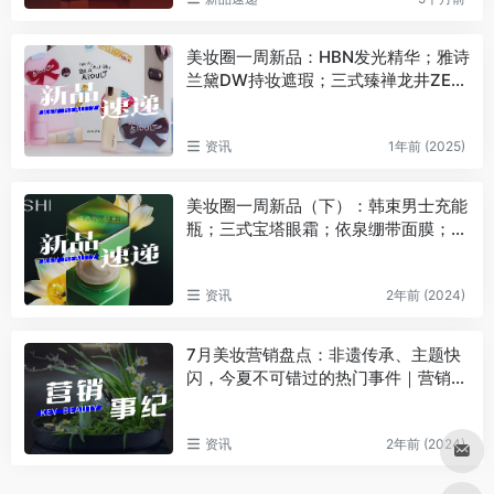
美妆圈一周新品：HBN发光精华；雅诗
兰黛DW持妆遮瑕；三式臻禅龙井ZEN
TEA系列；白惜速醒鼻吸口喷… | 新品
速递
资讯
1年前 (2025)
美妆圈一周新品（下）：韩束男士充能
瓶；三式宝塔眼霜；依泉绷带面膜；
悦薇水光瓶… | 新品速递
资讯
2年前 (2024)
7月美妆营销盘点：非遗传承、主题快
闪，今夏不可错过的热门事件｜营销事
纪
资讯
2年前 (2024)