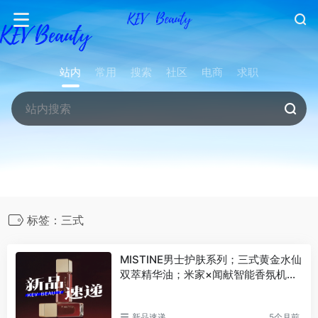
站内
常用
搜索
社区
电商
求职
标签：三式
MISTINE男士护肤系列；三式黄金水仙
双萃精华油；米家×闻献智能香氛机；
倩碧超光子粉底液… | 新品速递
新品速递
5个月前