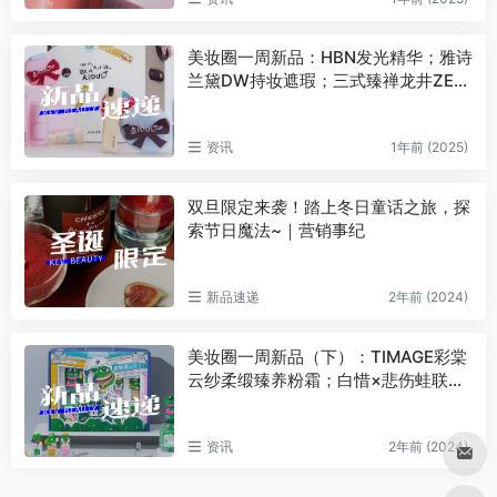
美妆圈一周新品：HBN发光精华；雅诗
兰黛DW持妆遮瑕；三式臻禅龙井ZEN
TEA系列；白惜速醒鼻吸口喷… | 新品
速递
资讯
1年前 (2025)
双旦限定来袭！踏上冬日童话之旅，探
索节日魔法~｜营销事纪
新品速递
2年前 (2024)
美妆圈一周新品（下）：TIMAGE彩棠
云纱柔缎臻养粉霜；白惜×悲伤蛙联名
系列；卡姿兰高级迷棕旷野系列… | 新
品速递
资讯
2年前 (2024)