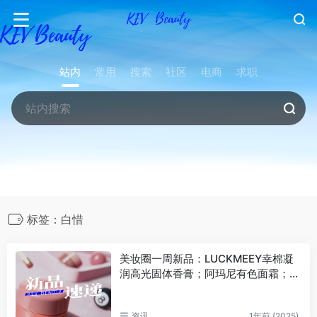
站内
常用
搜索
社区
电商
求职
标签：白惜
美妆圈一周新品：LUCKMEEY幸棉凝
润高光固体香膏；阿玛尼有色面霜；迪
奥花蜜眼精华；白惜闪耀美白精华… |
新品速递
资讯
1年前 (2025)