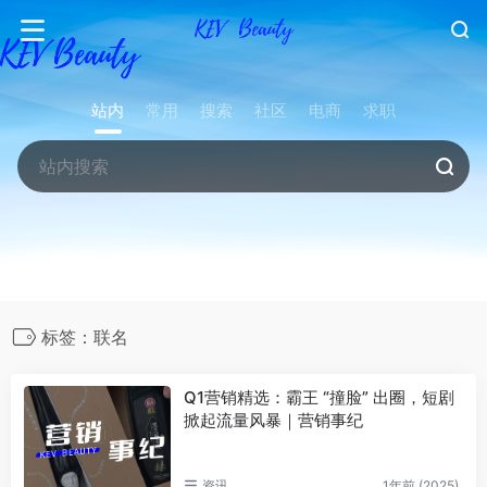
站内
常用
搜索
社区
电商
求职
标签：联名
Q1营销精选：霸王 “撞脸” 出圈，短剧
掀起流量风暴｜营销事纪
资讯
1年前 (2025)