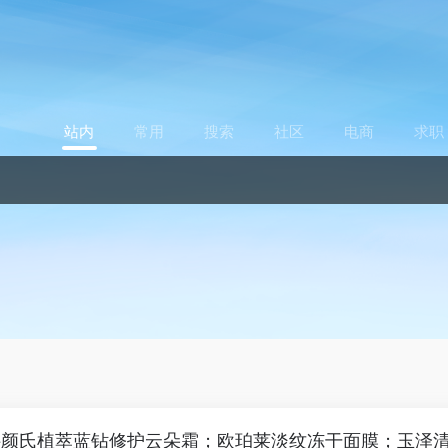
站内
常用
搜索
社区
电商
求职
科颜氏植萃蓝钻修护云朵霜；欧珀莱淡纹冻干面膜；玉泽