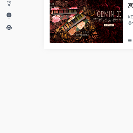
爽
K
美