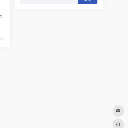
索：
盖
2)