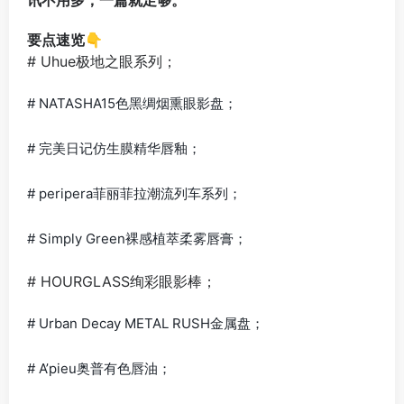
要点速览👇
# Uhue极地之眼系列；
# NATASHA15色黑绸烟熏眼影盘；
# 完美日记仿生膜精华唇釉；
# peripera菲丽菲拉潮流列车系列；
# Simply Green裸感植萃柔雾唇膏；
# HOURGLASS绚彩眼影棒；
# Urban Decay METAL RUSH金属盘；
# A’pieu奥普有色唇油；