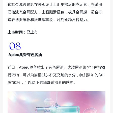
这款金属盘眼影在外观设计上汇集摇滚朋克元素，并采用
硬核液态金属配方，上眼顺滑显色，极具金属感，适合打
造赛博摇滚妆和厌世烟熏妆，时刻诠释反转魅力。
上市时间：已上市
A’pieu奥普有色唇油
近日，A’pieu奥普推出了有色唇油。这款唇油蕴含11种植物
提取物，可以为唇部肌肤补充充足的水分，特别添加的“凉
感”成分，可以给予唇部舒适清爽的感觉。