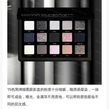
15色黑绸烟熏眼影盘的粉质十分细腻，顺滑易晕染，一抹
即可成妆，哑光、金属等不用质地，可以帮助塑造眼妆不
同的层次感。