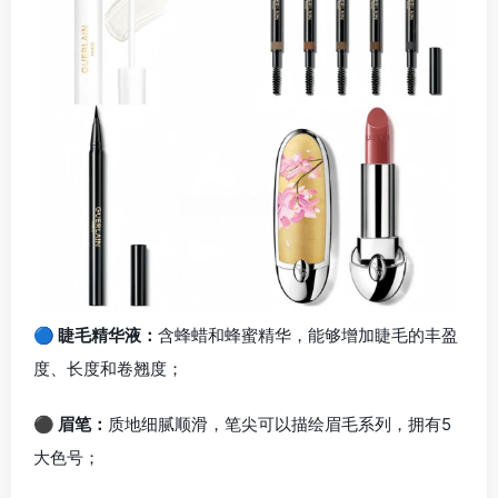
🔵 睫毛精华液：
含蜂蜡和蜂蜜精华，能够增加睫毛的丰盈
度、长度和卷翘度；
⚫ 眉笔：
质地细腻顺滑，笔尖可以描绘眉毛系列，拥有5
大色号；