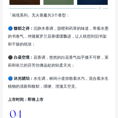
「画境系列」无火香薰共3个香型：
🔵 馥郁之诗：
沉静木香调，甜橙和药草的味道，带着水墨
的书卷气，伴随紫罗兰花香缓缓飘进，让人联想到旧书架
和干燥的纸张；
⚫ 白昼空境：
花香调，悠然的白花香气似乎微不可察，茉
莉和依兰的芬芳仿佛远处的轻柔天光；
🔵 沐光琥珀：
水生调，林间小道弥散着水汽，混合着水生
植物的清新和馥郁，缥缈、澄澈又空灵。
上市时间：即将上市