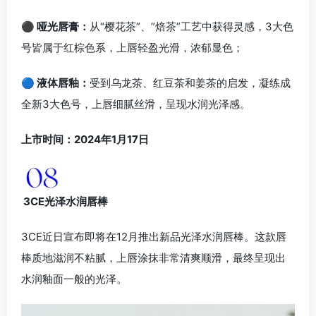
⚫ 哑光唇膏：
从“樱花茶”、”焙茶”工艺中获得灵感，3大色
号皆属于红棕色系，上唇轻盈光滑，浓郁显色；
🔵 液体唇釉：
受到乌龙茶、红豆茶和姜茶的启发，凝练成
全新3大色号，上唇细腻丝滑，呈现水润光泽感。
上市时间：2024年1月17日
3CE光泽水润唇棒
3CE近日宣布即将在12月推出新品光泽水润唇棒。这款唇
棒质地滋润不粘腻，上唇涂抹非常清爽顺滑，最终呈现出
水润釉面一般的光泽。