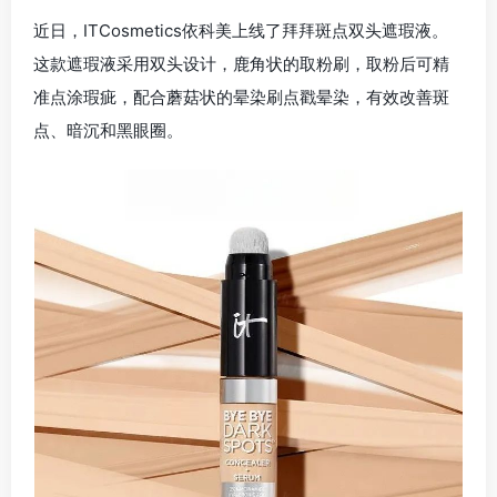
近日，ITCosmetics依科美上线了拜拜斑点双头遮瑕液。
这款遮瑕液采用双头设计，鹿角状的取粉刷，取粉后可精
准点涂瑕疵，配合蘑菇状的晕染刷点戳晕染，有效改善斑
点、暗沉和黑眼圈。