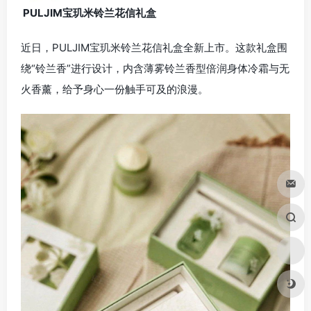
PULJIM宝玑米铃兰花信礼盒
近日，PULJIM宝玑米铃兰花信礼盒全新上市。这款礼盒围
绕“铃兰香”进行设计，内含薄雾铃兰香型倍润身体冷霜与无
火香薰，给予身心一份触手可及的浪漫。