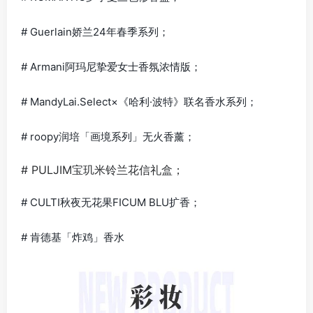
# Guerlain娇兰24年春季系列；
# Armani阿玛尼挚爱女士香氛浓情版；
# MandyLai.Select×《哈利·波特》联名香水系列；
# roopy润培「画境系列」无火香薰；
# PULJIM宝玑米铃兰花信礼盒；
# CULTI秋夜无花果FICUM BLU扩香；
# 肯德基「炸鸡」香水