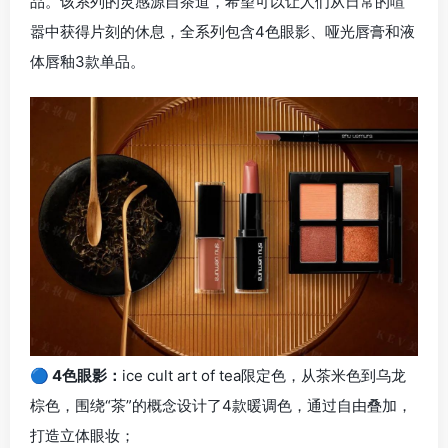
品。该系列的灵感源自茶道，希望可以让人们从日常的喧
嚣中获得片刻的休息，全系列包含4色眼影、哑光唇膏和液
体唇釉3款单品。
🔵 4色眼影：
ice cult art of tea限定色，从茶米色到乌龙
棕色，围绕“茶”的概念设计了4款暖调色，通过自由叠加，
打造立体眼妆；