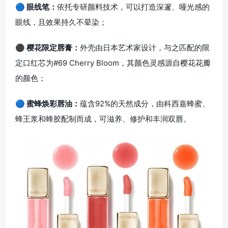
🔵 眼线笔：
依托专研颜料技术，可以打造深邃、哑光感的
眼线，且效果持久不晕染；
⚫ 樱花限定唇膏：
外壳由日本艺术家设计，与之匹配的限
定口红芯为#69 Cherry Bloom，其颜色灵感源自樱花花瓣
的颜色；
🔵 蜜蜂焕彩唇油：
蕴含92%的天然成分，由科西嘉蜂蜜、
蜂王浆和蜂胶配制而成，可滋养、修护和丰润双唇。