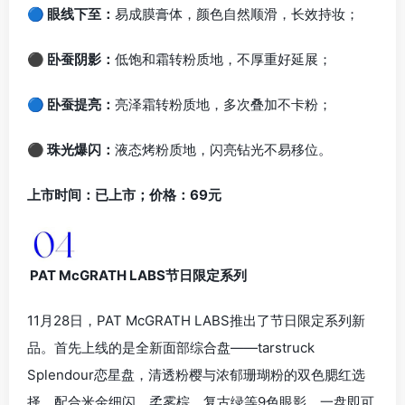
🔵 眼线下至：
易成膜膏体，颜色自然顺滑，长效持妆；
⚫ 卧蚕阴影：
低饱和霜转粉质地，不厚重好延展；
🔵 卧蚕提亮：
亮泽霜转粉质地，多次叠加不卡粉；
⚫ 珠光爆闪：
液态烤粉质地，闪亮钻光不易移位。
上市时间：已上市；价格：69元
PAT McGRATH LABS节日限定系列
11月28日，PAT McGRATH LABS推出了节日限定系列新
品。首先上线的是全新面部综合盘——tarstruck
Splendour恋星盘，清透粉樱与浓郁珊瑚粉的双色腮红选
择，配合米金细闪、柔雾棕、复古绿等9色眼影，一盘即可