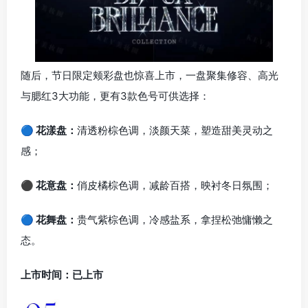
随后，节日限定颊彩盘也惊喜上市，一盘聚集修容、高光
与腮红3大功能，更有3款色号可供选择：
🔵 花漾盘
：
清透粉棕色调，淡颜天菜，塑造甜美灵动之
感；
⚫ 花意盘：
俏皮橘棕色调，减龄百搭，映衬冬日氛围；
🔵 花舞盘：
贵气紫棕色调，冷感盐系，拿捏松弛慵懒之
态。
上市时间：已上市