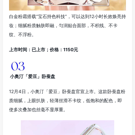
白金粉霜搭载“宝石持色科技”，可以达到12小时长效焕亮持
妆；细腻粉质触肤即融，匀润贴合面部，不积线、不卡
纹、不浮粉。
上市时间：已上市；价格：1150元
小奥汀「爱豆」卧蚕盘
12月4日，小奥汀「爱豆」卧蚕盘官宣上市。这款卧蚕盘粉
质细腻，上眼扒肤，轻薄丝滑不卡纹，低饱和的配色，即
使多次叠加也丝毫不显厚重。