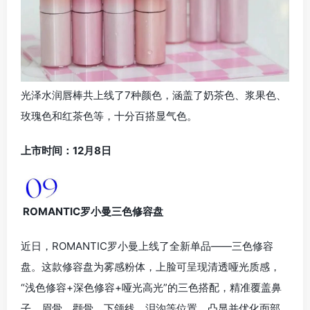
光泽水润唇棒共上线了7种颜色，涵盖了奶茶色、浆果色、
玫瑰色和红茶色等，十分百搭显气色。
上市时间：12月8日
ROMANTIC罗小曼三色修容盘
近日，ROMANTIC罗小曼上线了全新单品——三色修容
盘。这款修容盘为雾感粉体，上脸可呈现清透哑光质感，
“浅色修容+深色修容+哑光高光”的三色搭配，精准覆盖鼻
子、眉骨、颧骨、下颌线、泪沟等位置，凸显并优化面部