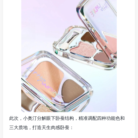
此次，小奥汀分解眼下卧蚕结构，精准调配四种功能色和
三大质地，打造天生肉感卧蚕：