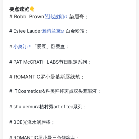
要点速览👇
# Bobbi Brown
芭比波朗
染眉膏；
# Estee Lauder
雅诗兰黛
白金粉霜；
#
小奥汀
「爱豆」卧蚕盘；
# PAT McGRATH LABS节日限定系列；
# ROMANTIC罗小曼慕斯唇线笔；
# ITCosmetics依科美拜拜斑点双头遮瑕液；
# shu uemura植村秀art of tea系列；
# 3CE光泽水润唇棒；
# ROMANTIC罗小曼三色修容盘；