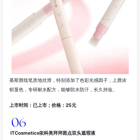
慕斯唇线笔质地丝滑，特别添加了色彩光感因子，上唇浓
郁显色，专研耐水配方，能够防水防汗，长久持妆。
上市时间：已上市；价格：25元
ITCosmetics依科美拜拜斑点双头遮瑕液