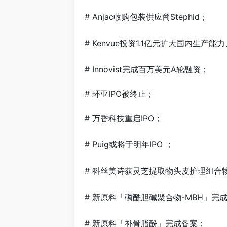
# Anjac收购包装供应商Stephid；
# Kenvue投资1.1亿元扩大国内生产
# Innovist完成百万美元A轮融资；
# 环亚IPO被终止；
# 万香科技重启IPO；
# Puig或将于明年IPO ；
# 科丝美诗获灵芝提取物头皮护理组合
# 新原料「磷酰胆碱聚合物-MBH」完
# 新原料「补骨脂酚」完成备案；