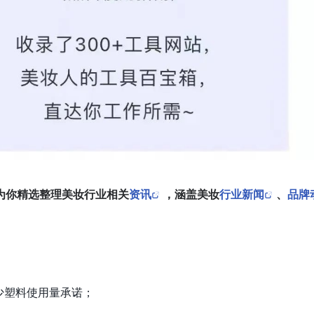
为你精选整理美妆行业相关
资讯
，涵盖美妆
行业新闻
、
品牌
；
少塑料使用量承诺；