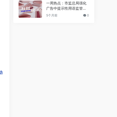
一周热点：市监总局强化
广告中提示性用语监管；
逸仙电商获1.2亿美元战略
5个月前
0
投资；Jo Malone被雅诗
兰黛起诉 | 美妆风向标
动