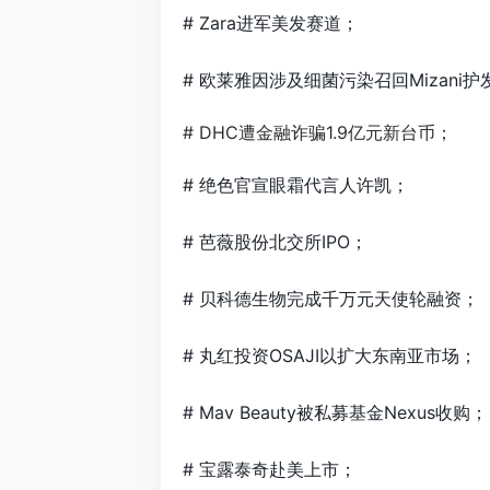
# Zara进军美发赛道；
# 欧莱雅因涉及细菌污染召回Mizani护
# DHC遭金融诈骗1.9亿元新台币；
# 绝色官宣眼霜代言人许凯；
# 芭薇股份北交所IPO；
# 贝科德生物完成千万元天使轮融资；
# 丸红投资OSAJI以扩大东南亚市场；
# Mav Beauty被私募基金Nexus收购；
# 宝露泰奇赴美上市；