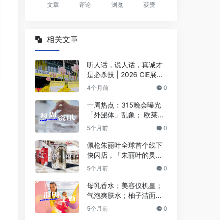
文章
评论
浏览
获赞
相关文章
听人话，说人话，真诚才
是必杀技 | 2026 CiE展会
观察
4个月前
0
一周热点：315晚会曝光
「外泌体」乱象； 欧莱雅
计划收购Innovist；京东进
5个月前
0
军欧洲电商市场… | 美妆
风向标
佩枪朱丽叶全球首个线下
快闪店，「朱丽叶的灵魂
穿香」重磅登陆上海！
5个月前
0
母乳香水；美容仪机皇；
气泡爽肤水；柚子洁面面
膜… | 海外上新
5个月前
0