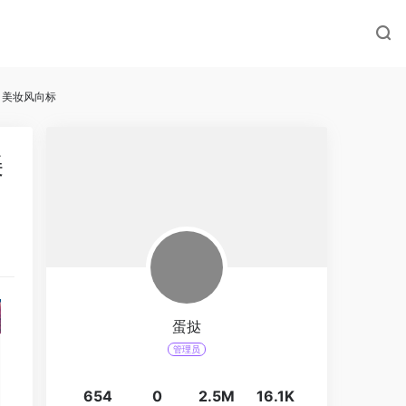
 美妆风向标
美
蛋挞
管理员
654
0
2.5M
16.1K