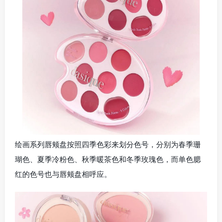
绘画系列唇颊盘按照四季色彩来划分色号，分别为春季珊
瑚色、夏季冷粉色、秋季暖茶色和冬季玫瑰色，而单色腮
红的色号也与唇颊盘相呼应。