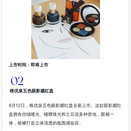
上市时间：即将上市
稚优泉五色眼影腮红盘
6月12日，稚优泉五色眼影腮红盘全新上市。这款眼影腮红
盘拥有丝绒哑光、啫喱珠光和土豆泥多种质地，眼颊一
体，能够打造立体清透的氛围感妆容。