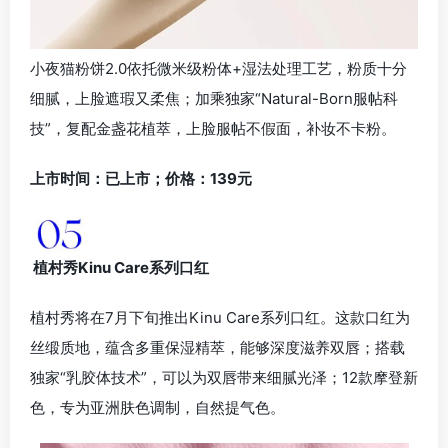
小夜猫粉饼2.0依托微米级粉体+湿法处理工艺，粉质十分
细腻，上脸遮瑕又柔焦；加乘独家“Natural-Born服帖科
技”，复配金盏花植萃，上脸服帖不假面，补妆不卡粉。
上市时间：已上市；价格：139元
植村秀Kinu Care系列口红
植村秀将在7月下旬推出Kinu Care系列口红。这款口红为
丝缎质地，蕴含多重保湿精萃，能够深度滋养双唇；搭载
独家“乳胶体技术”，可以为双唇带来细腻光泽；12款摩登新
色，专为亚洲肤色调制，自然提气色。