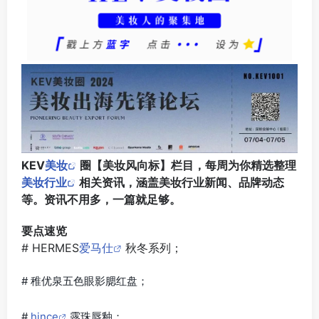
KEV
美妆
圈【美妆风向标】栏目，每周为你精选整理
美妆行业
相关资讯，涵盖美妆行业新闻、品牌动态
等。资讯不用多，一篇就足够。
要点速览
# HERMES
爱马仕
秋冬系列；
# 稚优泉五色眼影腮红盘；
#
hince
露珠唇釉；