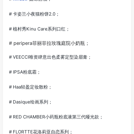
# 卡姿兰小夜猫粉饼2.0；
# 植村秀Kinu Care系列口红；
# peripera菲丽菲拉玫瑰庭院小奶瓶；
# VEECCI唯资肆意出色柔雾定型染眉膏；
# IPSA粉底霜；
# Haa轻盈定妆散粉；
# Dasique绘画系列；
# RED CHAMBER小药瓶粉底液第三代哑光款；
# FLORTTE花洛莉亚自恋系列；