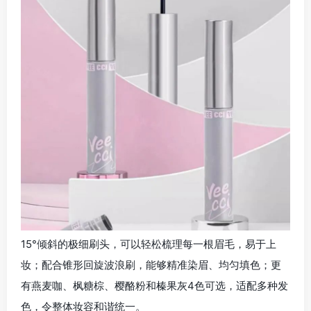
15°倾斜的极细刷头，可以轻松梳理每一根眉毛，易于上
妆；配合锥形回旋波浪刷，能够精准染眉、均匀填色；更
有燕麦咖、枫糖棕、樱酪粉和榛果灰4色可选，适配多种发
色，令整体妆容和谐统一。