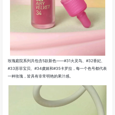
玫瑰庭院系列共包含5款新色——#31火灵鸟、#32香妃、
#33苏菲宝贝、#34虞姬和#35卡罗拉，每一个色号都代表
一种玫瑰，皆具有非常明艳的果汁感。