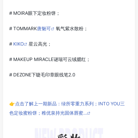
# MOIRA眼下定妆粉饼；
# TOMMARK
唐魅可
氧气紫水散粉；
#
KIKO
星云高光；
# MAKEUP MIRACLE谜瑞可云绒腮红；
# DEZONE下睫毛印章眼线笔2.0
👉点击了解上一期新品：绿所零重力系列；INTO YOU三
色定妆蜜粉饼；稚优泉持光固体唇蜜…