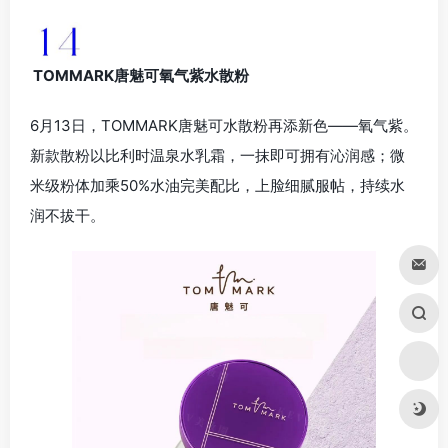
TOMMARK唐魅可氧气紫水散粉
6月13日，TOMMARK唐魅可水散粉再添新色——氧气紫。
新款散粉以比利时温泉水乳霜，一抹即可拥有沁润感；微
米级粉体加乘50%水油完美配比，上脸细腻服帖，持续水
润不拔干。