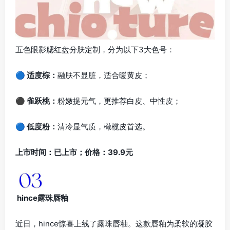
五色眼影腮红盘分肤定制，分为以下3大色号：
🔵 适度棕：
融肤不显脏，适合暖黄皮；
⚫ 雀跃桃：
粉嫩提元气，更推荐白皮、中性皮；
🔵 低度粉：
清冷显气质，橄榄皮首选。
上市时间：已上市；价格：39.9元
hince露珠唇釉
近日，hince惊喜上线了露珠唇釉。这款唇釉为柔软的凝胶