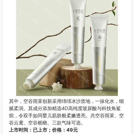
其中，空谷雨茉创新采用绵绵冰沙质地，一抹化水，细
腻柔润。其成分添加精选4D高纯度玻尿酸与科技角鲨
烷，令双手如同婴儿肌肤般柔嫩透亮。共空谷雨茉、空
谷云鸢、空谷栀晓、三款气味可选。
上市时间：已上市；价格：49元