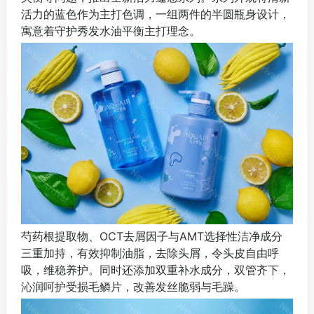
活力的蓝色作为主打色调，一组两件的半圆瓶身设计，
寓意着守护秀发水油平衡主打理念。
芍药根提取物、OCT去屑因子与AMT选择性洁净成分
三重加持，有效抑制油脂，去除头屑，令头皮自由呼
吸，维稳养护。同时还添加双重补水成分，双管齐下，
沁润呵护受损毛鳞片，改善发丝脆弱与毛躁。