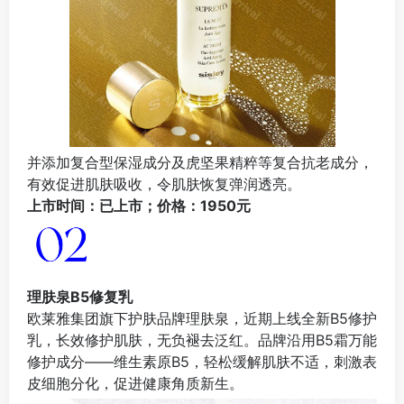
并添加复合型保湿成分及虎坚果精粹等复合抗老成分，
有效促进肌肤吸收，令肌肤恢复弹润透亮。
上市时间：已上市；价格：1950元
理肤泉B5修复乳
欧莱雅集团旗下护肤品牌理肤泉，近期上线全新B5修护
乳，长效修护肌肤，无负褪去泛红。品牌沿用B5霜万能
修护成分——维生素原B5，轻松缓解肌肤不适，刺激表
皮细胞分化，促进健康角质新生。