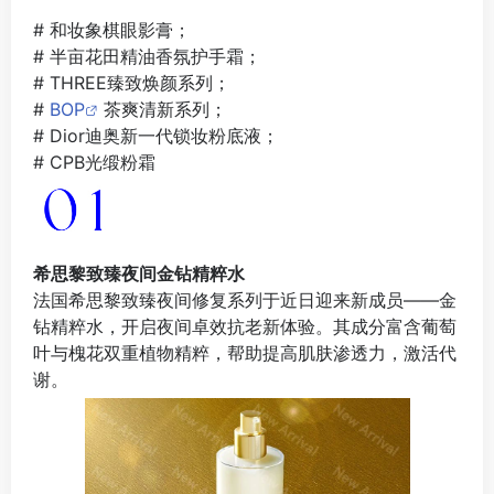
# 和妆象棋眼影膏；
# 半亩花田精油香氛护手霜；
# THREE臻致焕颜系列；
#
BOP
茶爽清新系列；
# Dior迪奥新一代锁妆粉底液；
# CPB光缎粉霜
希思黎致臻夜间金钻精粹水
法国希思黎致臻夜间修复系列于近日迎来新成员——金
钻精粹水，开启夜间卓效抗老新体验。其成分富含葡萄
叶与槐花双重植物精粹，帮助提高肌肤渗透力，激活代
谢。