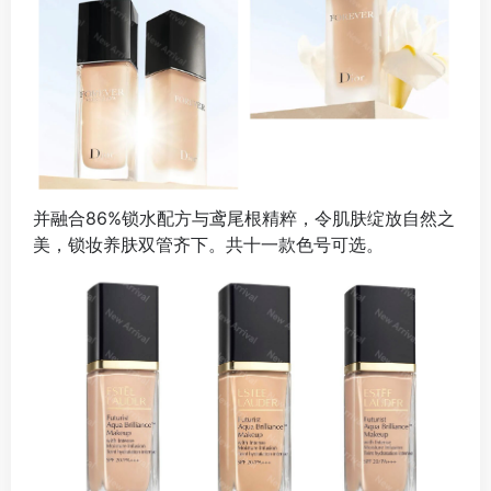
并融合86%锁水配方与鸢尾根精粹，令肌肤绽放自然之
美，锁妆养肤双管齐下。共十一款色号可选。