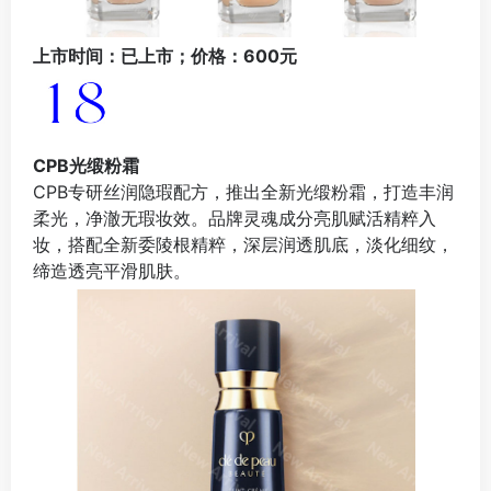
上市时间：已上市；价格：600元
CPB光缎粉霜
CPB专研丝润隐瑕配方，推出全新光缎粉霜，打造丰润
柔光，净澈无瑕妆效。品牌灵魂成分亮肌赋活精粹入
妆，搭配全新委陵根精粹，深层润透肌底，淡化细纹，
缔造透亮平滑肌肤。