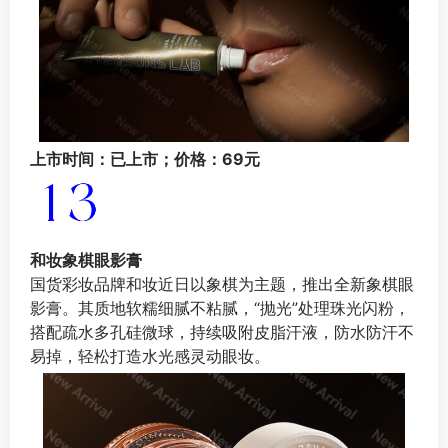
上市时间：已上市；价格：69元
和妆象棋眼影膏
国货彩妆品牌和妆近日以象棋为主题，推出全新象棋眼
影膏。其质地软糯细腻不粘腻，“抛光”处理珠光闪粉，
搭配疏水多孔硅微球，持续吸附皮脂汗液，防水防汗不
易掉，轻松打造水光感灵动眼妆。