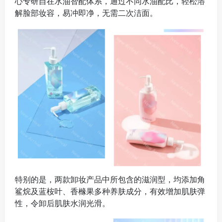
心专研自在水油智配体系，通过不同水油配比，轻松溶
解脸部妆容，易冲即净，无需二次洁面。
特别的是，两款卸妆产品中所包含的滋润型，均添加角
鲨烷及蓝桉叶、香橼果多种养肤成分，有效增加肌肤弹
性，令卸后肌肤水润光滑。