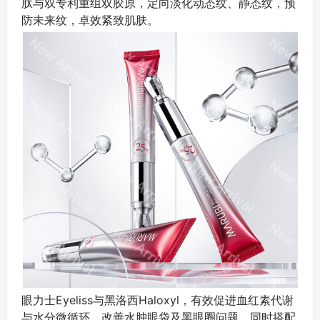
肽与双专利重组双胶原，定向淡化动态纹、静态纹，预
防未来纹，卓效紧致肌肤。
眼力士Eyeliss与黑洛西Haloxyl，有效促进血红素代谢
与水分微循环，改善水肿眼袋及黑眼圈问题。同时搭配