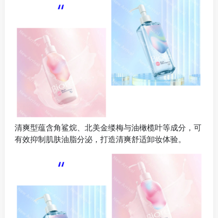
清爽型蕴含角鲨烷、北美金缕梅与油橄榄叶等成分，可
有效抑制肌肤油脂分泌，打造清爽舒适卸妆体验。