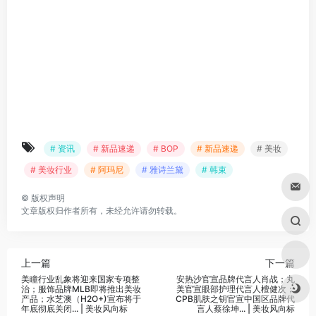
# 资讯
# 新品速递
# BOP
# 新品速递
# 美妆
# 美妆行业
# 阿玛尼
# 雅诗兰黛
# 韩束
©
版权声明
文章版权归作者所有，未经允许请勿转载。
上一篇
下一篇
美瞳行业乱象将迎来国家专项整
安热沙官宣品牌代言人肖战；丸
治；服饰品牌MLB即将推出美妆
美官宣眼部护理代言人檀健次；
产品；水芝澳（H2O+)宣布将于
CPB肌肤之钥官宣中国区品牌代
年底彻底关闭... | 美妆风向标
言人蔡徐坤... | 美妆风向标
相关文章