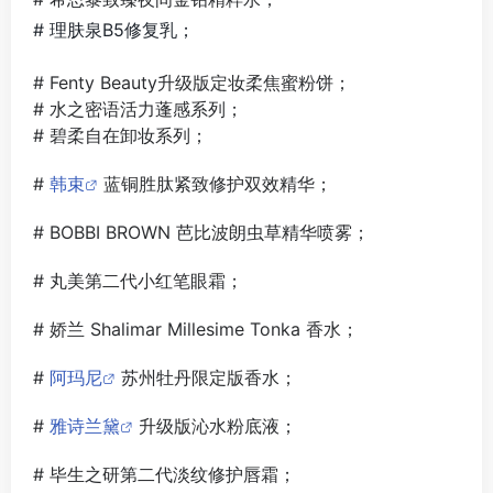
# 理肤泉B5修复乳；
# Fenty Beauty升级版定妆柔焦蜜粉饼；
# 水之密语活力蓬感系列；
# 碧柔自在卸妆系列；
#
韩束
蓝铜胜肽紧致修护双效精华；
# BOBBI BROWN 芭比波朗虫草精华喷雾；
# 丸美第二代小红笔眼霜；
# 娇兰 Shalimar Millesime Tonka 香水；
#
阿玛尼
苏州牡丹限定版香水；
#
雅诗兰黛
升级版沁水粉底液；
# 毕生之研第二代淡纹修护唇霜；