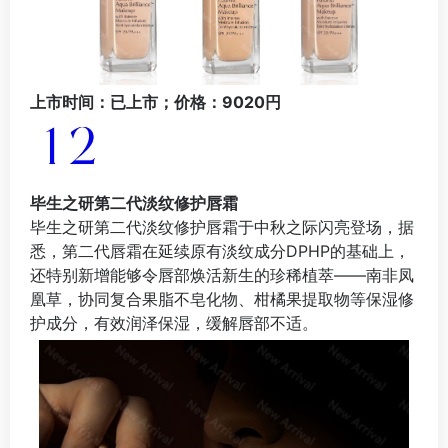
上市时间：已上市；价格：9020円
毕生
之研第二代淡纹修护唇霜
毕生之研第二代淡纹修护唇霜于中秋之际闪亮登场，据
悉，第二代唇霜在延续原有淡纹成分DPHP的基础上，
还特别新增能够令唇部焕活新生的珍稀植萃——南非凤
凰草，协同复合果脂不皂化物、柑橘果提取物等保湿修
护成分，有效润泽保湿，缓解唇部不适。