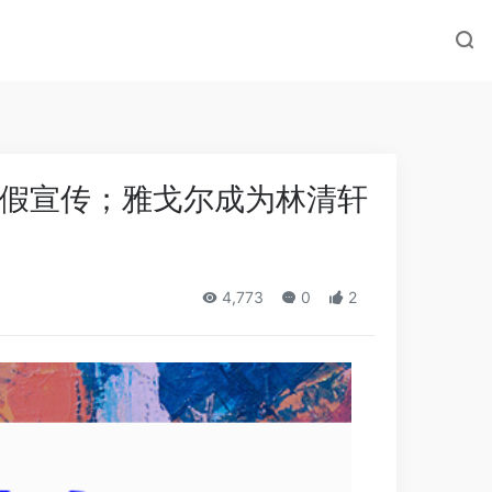
假宣传；雅戈尔成为林清轩
4,773
0
2