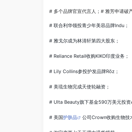
# 多个品牌官宣代言人；# 雅芳申请破
# 联合利华领投青少年美容品牌Indu；
# 雅戈尔成为林清轩第四大股东；
# Reliance Retail收购KIKO印度业务；
# Lily Collins参投护发品牌Rōz；
# 美琉生物完成天使轮融资；
# Ulta Beauty旗下基金590万美元
# 美国
护肤品
公司Crown收购生物技术