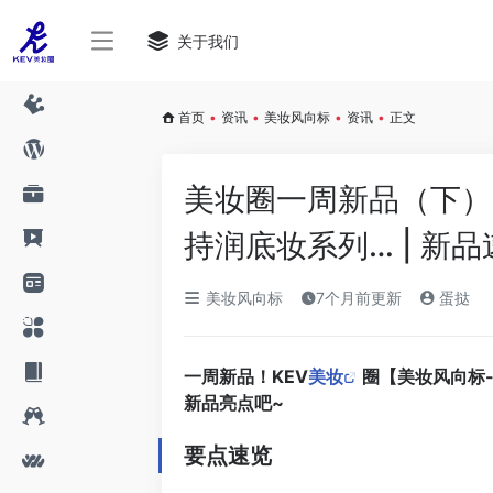
关于我们
首页
•
资讯
•
美妆风向标
•
资讯
•
正文
美妆圈一周新品（下）
持润底妆系列… | 新品
美妆风向标
7个月前更新
蛋挞
一周新品！KEV
美妆
圈【美妆风向标
新品亮点吧~
要点速览