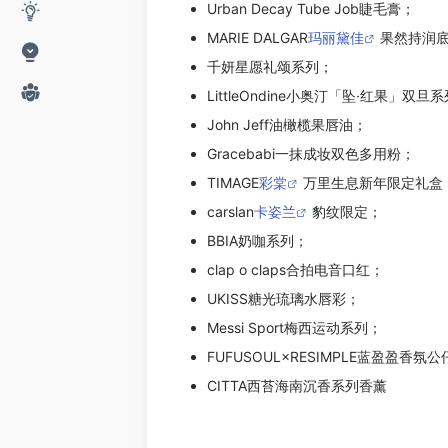
Urban Decay Tube Job睫毛膏；
MARIE DALGAR
玛丽黛佳
果然持润
千妍星愿礼颂系列；
LittleOndine小奥汀「坠·红果」双旦
John Jeff油橄榄果唇油；
Gracebabi一抹成妆双色多用粉；
TIMAGE
彩棠
万里生息新年限定礼盒
carslan
卡姿兰
豹纹限定；
BBIA奶咖系列；
clap o claps合拍电音口红；
UKISS糖光琉璃水唇彩；
Messi Sport梅西运动系列；
FUFUSOUL×RESIMPLE蓝盈盈香氛
CITTA西苔海南沉香系列香薰