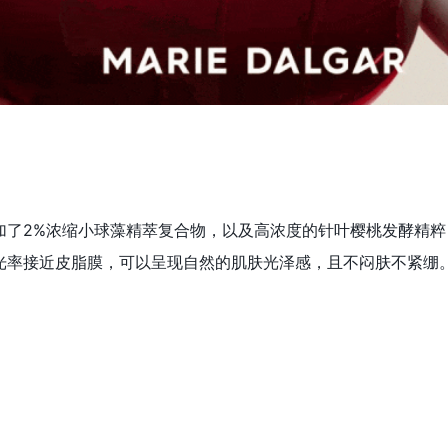
加了2%浓缩小球藻精萃复合物，以及高浓度的针叶樱桃发酵精
光率接近皮脂膜，可以呈现自然的肌肤光泽感，且不闷肤不紧绷