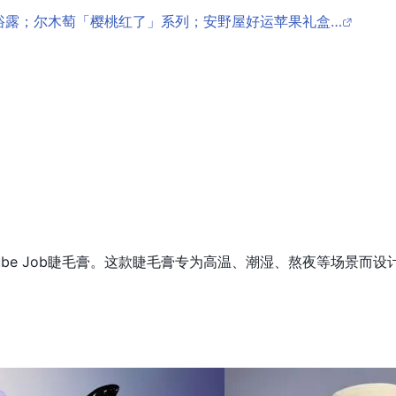
沐浴露；尔木萄「樱桃红了」系列；安野屋好运苹果礼盒…
推出了Tube Job睫毛膏。这款睫毛膏专为高温、潮湿、熬夜等场
。