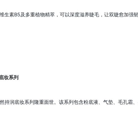
酸、维生素B5及多重植物精萃，可以深度滋养睫毛，让双睫愈加强
润底妆系列
玛丽黛佳果然持润底妆系列隆重面世。该系列包含粉底液、气垫、毛孔