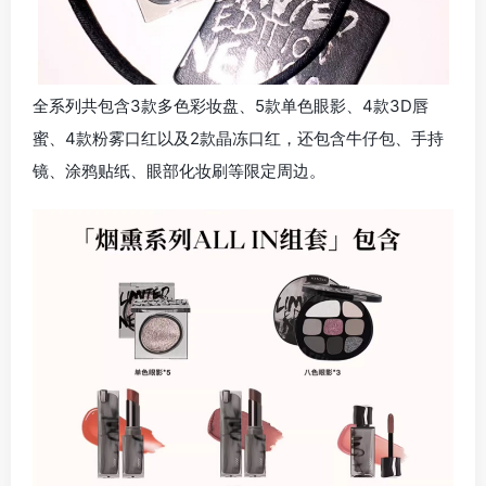
全系列共包含3款多色彩妆盘、5款单色眼影、4款3D唇
蜜、4款粉雾口红以及2款晶冻口红，还包含牛仔包、手持
镜、涂鸦贴纸、眼部化妆刷等限定周边。