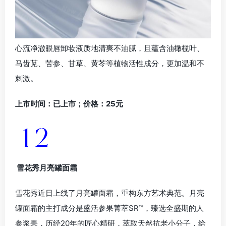
心流净澈眼唇卸妆液质地清爽不油腻，且蕴含油橄榄叶、
马齿苋、苦参、甘草、黄芩等植物活性成分，更加温和不
刺激。
上市时间：已上市；价格：25元
雪花秀月亮罐面霜
雪花秀近日上线了月亮罐面霜，重构东方艺术典范。月亮
罐面霜的主打成分是盛活参果菁萃SR™，臻选全盛期的人
参浆果，历经20年的匠心精研，萃取天然抗老小分子，给