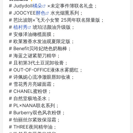
# Judydoll
橘朵
×未定事件簿联名礼盒；
# JOOCYEE
酵色
水光烟熏系列；
# 芭比波朗×飞天小女警 25周年联名限量版；
#
植村秀
琥珀洁颜油升级版；
# 安修泽油橄榄面膜；
# 欧莱雅香水发油观夏限定版；
# Benefit贝玲妃绝色奶釉棒；
# 海蓝之谜紧塑刀精华；
# 且初第3代土豆泥卸妆膏；
# OUT-OF-OFFICE液体水雾腮红；
# 诗佩妮心流净澈眼唇卸妆液；
# 雪花秀月亮罐面霜；
# CHANEL蜜粉饼；
# 自然堂极地圣水；
# PL×NANA联名系列；
# Burberry双色风衣粉饼；
# 怡丽丝尔紧致保湿霜；
# THREE夜间精华油；