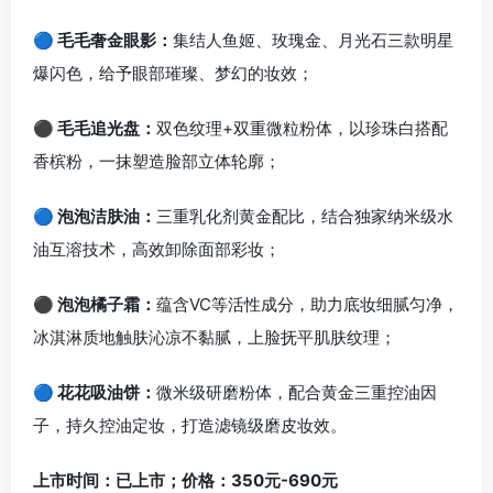
🔵 毛毛奢金眼影：
集结人鱼姬、玫瑰金、月光石三款明星
爆闪色，给予眼部璀璨、梦幻的妆效；
⚫ 毛毛追光盘：
双色纹理+双重微粒粉体，以珍珠白搭配
香槟粉，一抹塑造脸部立体轮廓；
🔵 泡泡洁肤油：
三重乳化剂黄金配比，结合独家纳米级水
油互溶技术，高效卸除面部彩妆；
⚫ 泡泡橘子霜：
蕴含VC等活性成分，助力底妆细腻匀净，
冰淇淋质地触肤沁凉不黏腻，上脸抚平肌肤纹理；
🔵 花花吸油饼：
微米级研磨粉体，配合黄金三重控油因
子，持久控油定妆，打造滤镜级磨皮妆效。
上市时间：已上市；价格：350元-690元