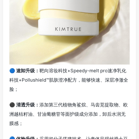
🔵 速卸升级：
靶向溶妆科技+Speedy-melt pro速净乳化
科技+Pollushield™肌肤澄净配方，能够快速、深层净澈全
脸；
⚫ 清透升级：
添加第三代植物角鲨烷、马齿苋提取物、欧
洲越桔籽油、甘油葡糖苷等面护级成分添加，卸后水润无
膜感；
🔵 体验升级：
采用超分子搭建技术，让膏体呈现丝滑土豆