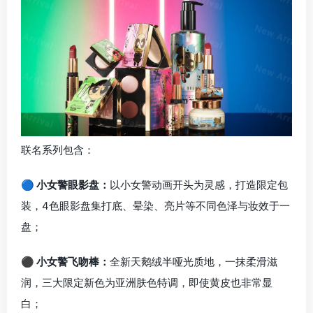
联名系列包含：
🔵 小女警眼影盘：
以小女警动画开头为灵感，打造限定包
装，4色眼影盘集打底、晕染、亮片等不同色泽与妆效于一
盘；
⚫ 小女警飞吻棒：
全新天鹅绒半哑光质地，一抹柔滑滋
润，三大限定新色为亚洲肤色特调，即使黄皮也非常显
白；