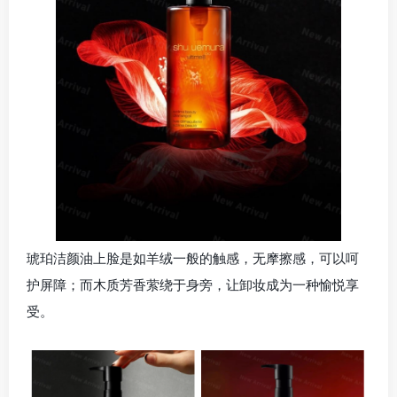
琥珀洁颜油上脸是如羊绒一般的触感，无摩擦感，可以呵
护屏障；而木质芳香萦绕于身旁，让卸妆成为一种愉悦享
受。