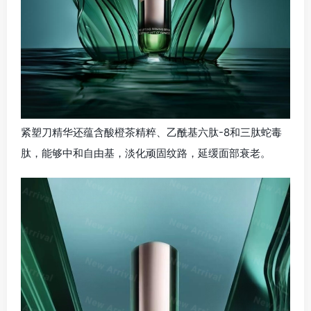
紧塑刀精华还蕴含酸橙茶精粹、乙酰基六肽-8和三肽蛇毒
肽，能够中和自由基，淡化顽固纹路，延缓面部衰老。