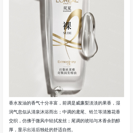
香水发油的香气十分丰富，前调是威廉梨淡淡的果香，湿
润气息似从清泉沐浴而出；中调的鸢尾、铃兰等清雅花香
交织，仿佛于微风中轻拭发丝；尾调的琥珀与木香余韵醇
厚，显示出浴后独处的舒适自然。