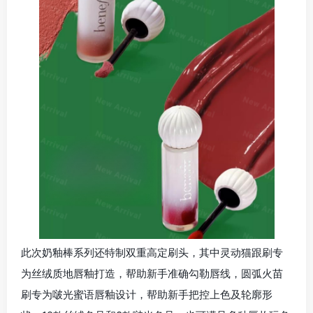
此次奶釉棒系列还特制双重高定刷头，其中灵动猫跟刷专
为丝绒质地唇釉打造，帮助新手准确勾勒唇线，圆弧火苗
刷专为啵光蜜语唇釉设计，帮助新手把控上色及轮廓形