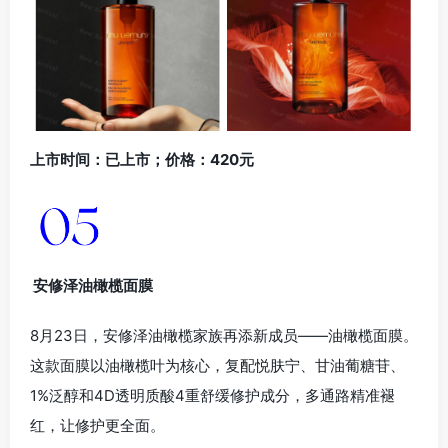
上市时间：已上市；价格：420元
安修泽油橄榄面膜
8月23日，安修泽油橄榄家族再添新成员——油橄榄面膜。
这款面膜以油橄榄叶为核心，复配悦肤宁、甘油葡糖苷、
1%泛醇和4D透明质酸4重舒缓修护成分，多通路精准褪
红，让修护更全面。