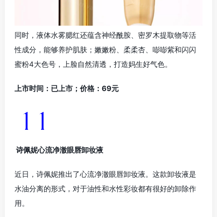
同时，液体水雾腮红还蕴含神经酰胺、密罗木提取物等活
性成分，能够养护肌肤；嫩嫩粉、柔柔杏、嘭嘭紫和闪闪
蜜粉4大色号，上脸自然清透，打造妈生好气色。
上市时间：已上市；价格：69元
诗佩妮心流净澈眼唇卸妆液
近日，诗佩妮推出了心流净澈眼唇卸妆液。这款卸妆液是
水油分离的形式，对于油性和水性彩妆都有很好的卸除作
用。