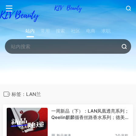
站内
常用
搜索
社区
电商
求职
标签：LAN兰
一周新品（下）：LAN凤凰透亮系列；
Qeelin麒麟循香丝路香水系列；德美乐
嘉神酰奶霜；伊丽莎白雅顿金胶面膜…
| 新品速递
新品速递
7个月前