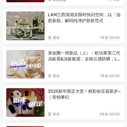
LAN兰西湖湖滨限时快闪空间，以「油
愈新肌」解码纯净护肤新范式
资讯
1年前 (2025)
美妆圈一周新品（上）：欧珀莱第三代
冻龄霜&冻龄眼霜；谷雨云感防晒；LA
N兰时光兰花冷霜；C咖酸酶抛光水… |
新品速递
资讯
1年前 (2025)
2025新年限定大赏！精彩纷呈迎新岁~
｜营销事纪
资讯
2年前 (2025)