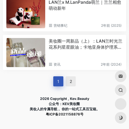
LAN兰x M.LanPanda萌兰｜兰兰相愈
萌动新年
营销事纪
2年前 (2025)
美妆圈一周新品（上）：LAN兰时光兰
花系列星星眼油；卡地亚身体护理系
列；润百颜小蓝管身体乳… | 新品速递
资讯
2年前 (2024)
1
2
2026 Copyright , Kev.Beauty
公众号：KEV美妆圈
美妆人的专属导航， 你的一站式工具百宝箱。
粤ICP备2021158876号