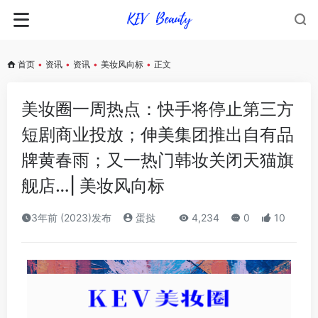
首页
•
资讯
•
资讯
•
美妆风向标
•
正文
美妆圈一周热点：快手将停止第三方
短剧商业投放；伸美集团推出自有品
牌黄春雨；又一热门韩妆关闭天猫旗
舰店…| 美妆风向标
3年前 (2023)发布
蛋挞
4,234
0
10