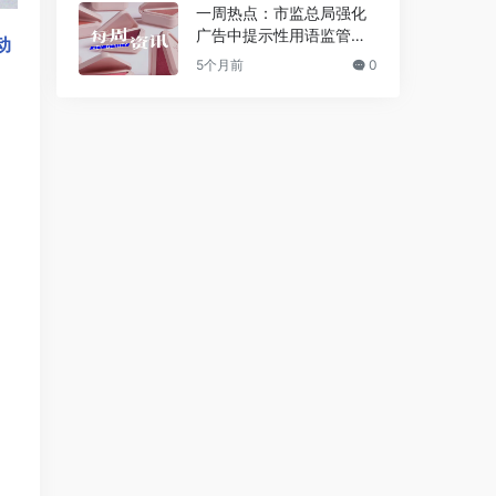
一周热点：市监总局强化
广告中提示性用语监管；
动
逸仙电商获1.2亿美元战略
5个月前
0
投资；Jo Malone被雅诗
兰黛起诉 | 美妆风向标