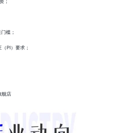
融资；
入驻门槛；
（PI）要求；
旗舰店