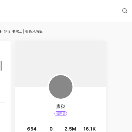
PI）要求… | 美妆风向标
|
蛋挞
管理员
654
0
2.5M
16.1K