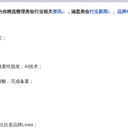
为你精选整理美妆行业相关
资讯
，涵盖美妆
行业新闻
、
品牌
案；
激素性脱发」AI技术；
羧酸」完成备案；
；
推出抗老品牌Lines；