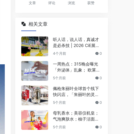
文章
评论
浏览
获赞
相关文章
听人话，说人话，真诚才
是必杀技 | 2026 CiE展会
观察
4个月前
0
一周热点：315晚会曝光
「外泌体」乱象； 欧莱雅
计划收购Innovist；京东进
5个月前
0
军欧洲电商市场… | 美妆
风向标
佩枪朱丽叶全球首个线下
快闪店，「朱丽叶的灵魂
穿香」重磅登陆上海！
5个月前
0
母乳香水；美容仪机皇；
气泡爽肤水；柚子洁面面
膜… | 海外上新
5个月前
0