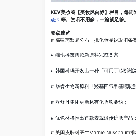
KEV美妆圈【美妆风向标】栏目，每周
态
等。资讯不用多，一篇就足够。
要点速览
# 福建药监局公布一批化妆品被取消备
# 维琪科技两款新原料完成备案；
# 韩国科玛开发出一种「可用于诊断雄
# 华睿生物新原料「羟基四氢甲基嘧啶
# 欧舒丹集团更新私有化收购要约；
# 优色林将推出首款表观遗传护肤产品
# 美国皮肤科医生Marnie Nussbaum