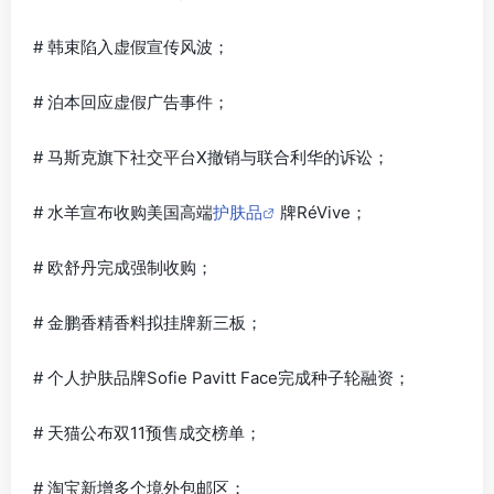
# 韩束陷入虚假宣传风波；
# 泊本回应虚假广告事件；
# 马斯克旗下社交平台X撤销与联合利华的诉讼；
# 水羊宣布收购美国高端
护肤品
牌RéVive；
# 欧舒丹完成强制收购；
# 金鹏香精香料拟挂牌新三板；
# 个人护肤品牌Sofie Pavitt Face完成种子轮融资；
# 天猫公布双11预售成交榜单；
# 淘宝新增多个境外包邮区；