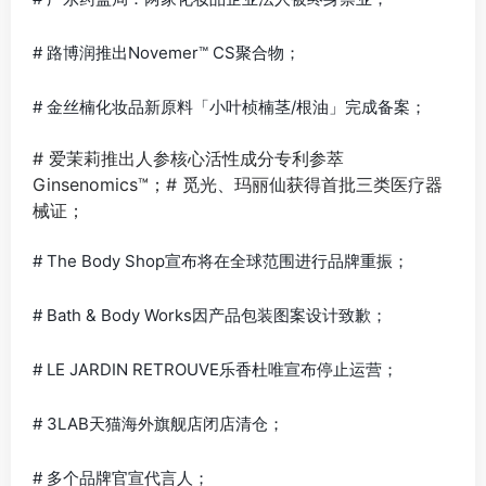
# 路博润推出Novemer™ CS聚合物；
# 金丝楠化妆品新原料「小叶桢楠茎/根油」完成备案；
# 爱茉莉推出人参核心活性成分专利参萃
Ginsenomics™；# 觅光、玛丽仙获得首批三类医疗器
械证；
# The Body Shop宣布将在全球范围进行品牌重振；
# Bath & Body Works因产品包装图案设计致歉；
# LE JARDIN RETROUVE乐香杜唯宣布停止运营；
# 3LAB天猫海外旗舰店闭店清仓；
# 多个品牌官宣代言人；