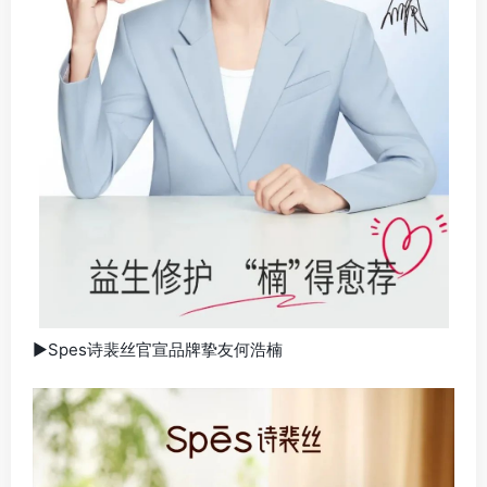
▶Spes诗裴丝官宣品牌挚友何浩楠