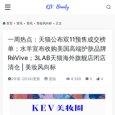
首页
•
资讯
•
资讯
•
美妆风向标
•
正文
一周热点：天猫公布双11预售成交榜
单；水羊宣布收购美国高端护肤品牌
RéVive；3LAB天猫海外旗舰店闭店
清仓 | 美妆风向标
2年前 (2024)更新
蛋挞
4,569
0
4