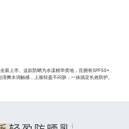
晒乳全新上市。这款防晒为水漾精华质地，且拥有SPF50+、
力与清爽水润触感，上脸轻盈不闷肤，一抹搞定长效防护。