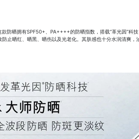
款防晒拥有SPF50+、PA++++的防晒指数，搭载“革光因”科
效防止晒红、晒黑、晒伤以及光老化。其肤感也十分水润清爽，