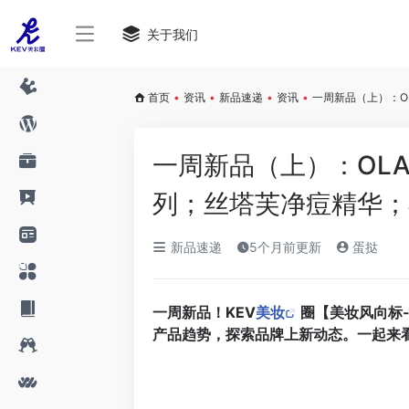
关于我们
首页
•
资讯
•
新品速递
•
资讯
•
一周新品（上）：O
一周新品（上）：OL
列；丝塔芙净痘精华；小
新品速递
5个月前更新
蛋挞
一周新品！KEV
美妆
圈【美妆风向标
产品趋势，探索品牌上新动态。一起来