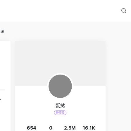
速递
沿
蛋挞
管理员
654
0
2.5M
16.1K