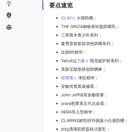
要点速览
OLAY
大师防晒；
THE GINZA御银座轻盈防晒乳；
三草两木青少年系列；
曼秀雷敦新碧润色防晒系列；
绽妍B5精华；
Yakult
益力多
颐克媞护肤系列；
美肤宝隐形跟妆防晒棒；
丝塔芙
净痘精华；
安敏优青蒿速修霜；
John Jeff绿茶多酚喷雾；
urara悠莱第五代点金霜；
HERA导入型精华；
CLARINS娇韵诗升级版小白盾防晒；
ddg滴滴肌密荔枝洁面乳；