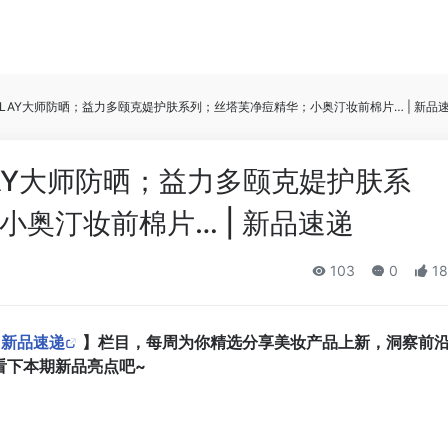
LAY大师防晒；益力多颐克媞护肤系列；丝塔芙净痘精华；小奥汀妆前棉片… | 新品
AY大师防晒；益力多颐克媞护肤系
奥汀妆前棉片… | 新品速递
103
0
18
-
新品速递
】栏目，每周为你精选分享美妆产品上新，洞察前
看下本期新品亮点吧~