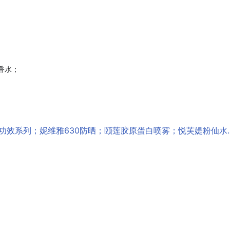
；
溯光香水；
阶功效系列；妮维雅630防晒；颐莲胶原蛋白喷雾；悦芙媞粉仙水