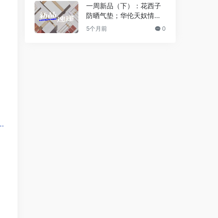
r迪奥真我浓情香精… | 新
一周新品（下）：花西子
品速递
防晒气垫；华伦天奴情绪
腮红；稚优泉咬唇妆固体
5个月前
0
唇蜜；The Ordinary精华
粉底液… | 新品速递
…