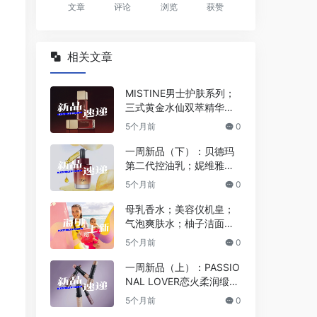
文章
评论
浏览
获赞
相关文章
MISTINE男士护肤系列；
三式黄金水仙双萃精华
油；米家×闻献智能香氛
5个月前
0
机；倩碧超光子粉底液… |
新品速递
一周新品（下）：贝德玛
第二代控油乳；妮维雅战
痘防晒；OLAY超红瓶水霜
5个月前
0
版；薇诺娜舒缓冻干面
膜… | 新品速递
母乳香水；美容仪机皇；
气泡爽肤水；柚子洁面面
膜… | 海外上新
5个月前
0
一周新品（上）：PASSIO
NAL LOVER恋火柔润缎光
多用膏；3CE小硬糖唇
5个月前
0
釉；酵色蛋肌腮红液；Dio