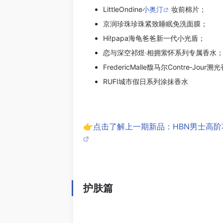
LittleOndine
小奥汀
妆前棉片；
京润珍珠珍珠紧致睡眠免洗面膜；
Hi!papa海龟爸爸新一代小光盾；
恋与深空祁煜·相拥萦怀系列专属香水
FredericMalle馥马尔Contre‑Jour
RUFI城市假日系列涂抹香水
👉点击了解上一期新品：HBN男士高
护肤篇