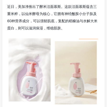
近日，美加净推出了酵米洁面慕斯。这款洁面慕斯蕴含三
重米粹，以仙米酵母为核心，它拥有神经酰胺小分子肽及
60种营养成分，可以强韧肌底，复配的稻糠油与水解大米
蛋白，则可以滋润保湿，维稳肌肤。