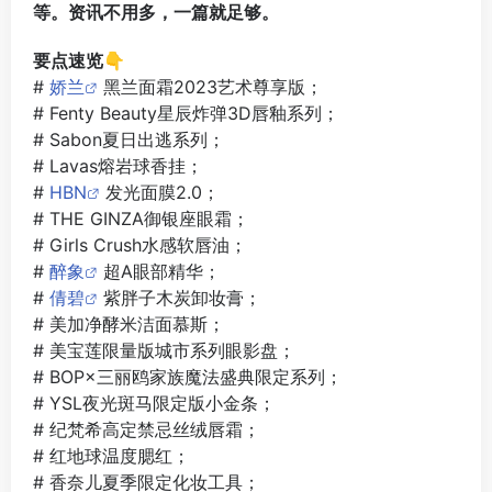
等。资讯不用多，一篇就足够。
要点速览👇
#
娇兰
黑兰面霜2023艺术尊享版；
# Fenty Beauty星辰炸弹3D唇釉系列；
# Sabon夏日出逃系列；
# Lavas熔岩球香挂；
#
HBN
发光面膜2.0；
# THE GINZA御银座眼霜；
# Girls Crush水感软唇油；
#
醉象
超A眼部精华；
#
倩碧
紫胖子木炭卸妆膏；
# 美加净酵米洁面慕斯；
# 美宝莲限量版城市系列眼影盘；
# BOP×三丽鸥家族魔法盛典限定系列；
# YSL夜光斑马限定版小金条；
# 纪梵希高定禁忌丝绒唇霜；
# 红地球温度腮红；
# 香奈儿夏季限定化妆工具；