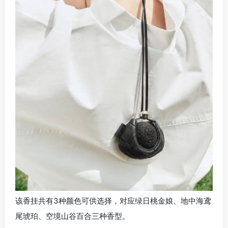
该香挂共有3种颜色可供选择，对应绿日桃金娘、地中海鸢
尾琥珀、空境山谷百合三种香型。