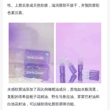
性。上唇后形成天然软膜，滋润唇部不拔干，并预防唇彩
色素沉着。
水感软唇油添加了高比例橄榄油成分，质地如水般清透，
复配的塔希提栀子花精油、野生马鲁拉油、霍霍巴籽油和
白池花籽油，可以辅助强化唇部屏障功能。