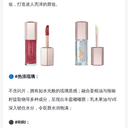
妆，打造迷人亮泽的唇妆。
🔵 #热浪琉璃：
不含闪片，拥有如水光般的琉璃质感；融合姜根油与辣椒
籽提取物等多种成分，呈现出丰盈嘟嘟唇；乳木果油与VE
深入锁住水分，令双唇水润饱满；
⚫ #RIRI：