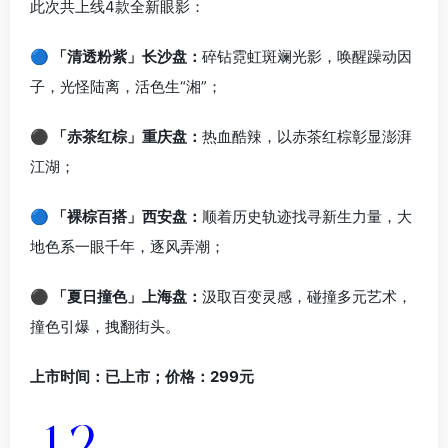
此次共上线4款全新眼影：
🔵 「清透粉紫」长沙盘：
碎钻霓虹斑斓光影，唤醒躁动因
子，光怪陆离，活色生“湘”；
⚫ 「赤茶红棕」重庆盘：
热血酷辣，以赤茶红棕彰显澎湃
江湖；
🔵 「裸棕百搭」西安盘：
顺着历史轨迹找寻新生力量，大
地色系一眼千年，逐风弄潮；
⚫ 「夏日撞色」上海盘：
汲取百变灵感，碰撞多元艺术，
撞色引爆，拽翻街头。
上市时间：已上市；价格：299元