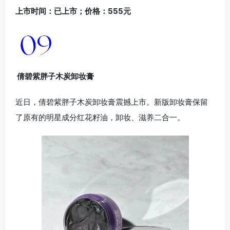
上市时间：已上市；价格：555元
倩碧紫胖子木炭卸妆膏
近日，倩碧紫胖子木炭卸妆膏震撼上市。新版卸妆膏保留
了原有的明星成分红花籽油，卸妆、滋养二合一。