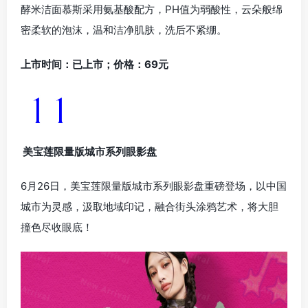
酵米洁面慕斯采用氨基酸配方，PH值为弱酸性，云朵般绵
密柔软的泡沫，温和洁净肌肤，洗后不紧绷。
上市时间：已上市；价格：69元
美宝莲限量版城市系列眼影盘
6月26日，美宝莲限量版城市系列眼影盘重磅登场，以中国
城市为灵感，汲取地域印记，融合街头涂鸦艺术，将大胆
撞色尽收眼底！