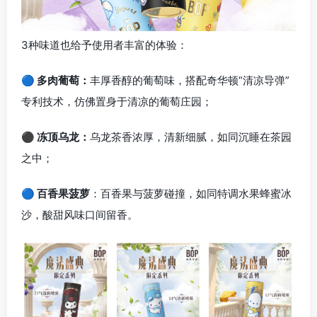
3种味道也给予使用者丰富的体验：
🔵 多肉葡萄：
丰厚香醇的葡萄味，搭配奇华顿“清凉导弹”
专利技术，仿佛置身于清凉的葡萄庄园；
⚫ 冻顶乌龙：
乌龙茶香浓厚，清新细腻，如同沉睡在茶园
之中；
🔵 百香果菠萝
：百香果与菠萝碰撞，如同特调水果蜂蜜冰
沙，酸甜风味口间留香。