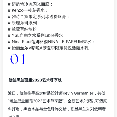
# 娇韵诗冷冻闪光面膜；
# Kenzo一枝花香水；
# 雅诗兰黛限定系列冰透裸唇膏；
# 乐理乐研系列；
# 兰蔻菁纯散粉；
# YSL自由之水系列Libre香水；
# Nina Ricci莲娜丽姿NINA LE PARFUM香水；
# 怡丽丝尔×哆啦A梦夏季限定优悦活颜水乳
娇兰黑兰面霜2023艺术尊享版
近日，娇兰携手高定时装设计师Kevin Germanier，共创
“娇兰黑兰面霜2023艺术尊享版”。全新艺术外观以可塑原
料打造，黑色水晶与金色珠饰交错，彰显黑兰系列低调奢
华之姿。