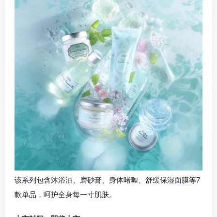
该系列包含沐浴油、磨砂膏、身体啫喱、舒缓保湿面膜等7
款单品，呵护全身每一寸肌肤。