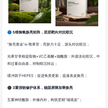
🔵 5维御氧焕亮矩阵，层层靶向对抗暗沉
“焕亮黄金”α-熊果苷：亮肤力十足，源头对抗暗沉；
光果甘草根提取物+VC乙基醚+烟酰胺：外源淡化暗沉，中
和过量自由基，抑制暗沉转运；
缓冲因子HEPES：促进角质更新，提速表皮焕亮；
⚫ 3重强韧修护体系，稳固屏障加乘焕亮
五重神经酰胺：外修内补，构筑坚韧“城墙皮”；