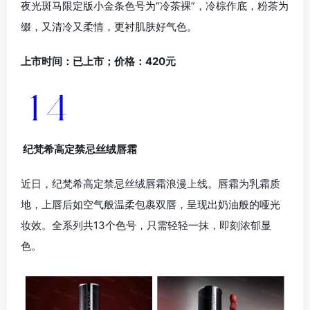
夜光斑马限定版小金条色号为“冷茶裸”，冷棕作底，粉茶为
缀，又清冷又柔情，更衬肌肤好气色。
上市时间：已上市；价格：420元
纪梵希高定禁忌丝绒唇霜
近日，纪梵希高定禁忌丝绒唇霜浪漫上线。唇霜为乳霜质
地，上唇后如空气般温柔包裹双唇，呈现出奶油般的哑光
妆效。全系列共13个色号，只需轻轻一抹，即刻浓郁显
色。