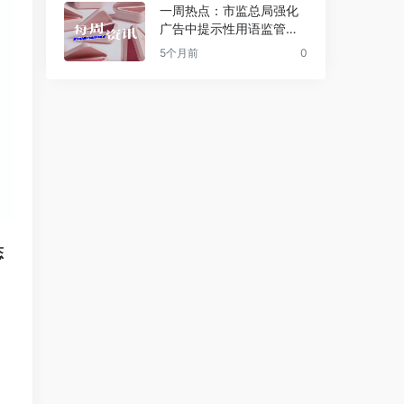
一周热点：市监总局强化
广告中提示性用语监管；
逸仙电商获1.2亿美元战略
5个月前
0
投资；Jo Malone被雅诗
兰黛起诉 | 美妆风向标
态