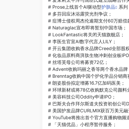
# Prose上线首个AI驱动型
护肤品
系列
# 多芬回应沐浴露荧光剂争议；
# 痘博士侵权周杰伦逾期支付60万赔偿
# Naturaglac宣布即将暂别中国市场；
# LookFantastic将关闭天猫旗舰店；
# 李医生官宣AI数字代言人LILY；
# 开云集团收购香水品牌Creed全部股
# 化妆品原料商湃肽生物冲刺创业板IP
# 丝塔芙母公司将募资72亿；
# Advent收购玛丽之香等两个香水品牌
# Brenntag收购中国个护化学品分销
# 朗姿股份拟定增募16.7亿加码医美；
# 环球新材或将78亿收购默克公司颜料
# 美容科技公司Oddity申请IPO；
# 巴斯夫合作拜尔斯道夫投资初创公司De
# 美国护发品牌CURLMIX获百万美元
# YouTube将推出首个官方直播购物频
# 「天猫优品」小程序暂停服务；