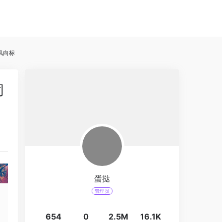
风向标
闭
蛋挞
管理员
654
0
2.5M
16.1K