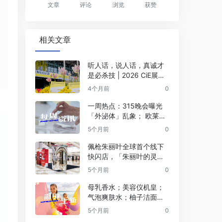
文章
评论
浏览
获赞
相关文章
听人话，说人话，真诚才
是必杀技 | 2026 CiE展会
观察
4个月前
0
一周热点：315晚会曝光
「外泌体」乱象； 欧莱雅
计划收购Innovist；京东进
5个月前
0
军欧洲电商市场… | 美妆
风向标
佩枪朱丽叶全球首个线下
快闪店，「朱丽叶的灵魂
穿香」重磅登陆上海！
5个月前
0
母乳香水；美容仪机皇；
气泡爽肤水；柚子洁面面
膜… | 海外上新
5个月前
0