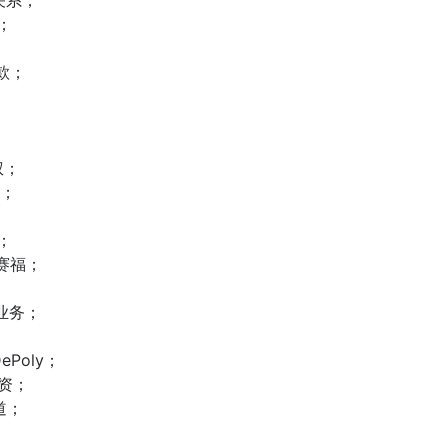
；
款；
权；
O；
；
商赛福；
业务；
Poly；
融资；
道；