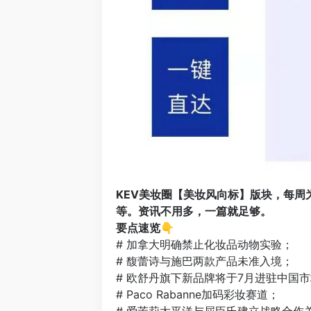
KEV美妆圈【美妆风向标】版块，每周
等。资讯不用多，一篇就足够。
要点速览👇
# 加拿大明确禁止化妆品动物实验；
# 馥蕾诗与施巴两款产品未准入境；
# 欧舒丹旗下新品牌将于7月进驻中国
# Paco Rabanne加码彩妆赛道；
# 爱茉莉太平洋与屈臣氏建立战略合作