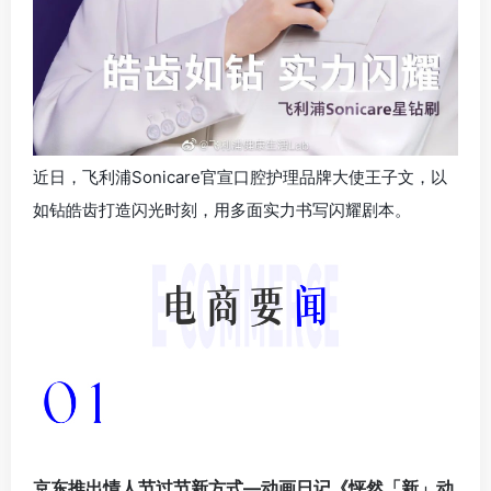
近日，飞利浦Sonicare官宣口腔护理品牌大使王子文，以
如钻皓齿打造闪光时刻，用多面实力书写闪耀剧本。
京东推出情人节过节新方式—动画日记《怦然「新」动