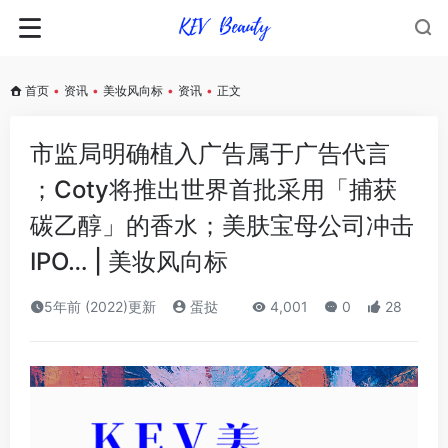
首页
•
资讯
•
美妆风向标
•
资讯
•
正文
市监局明确植入广告属于广告代言
；Coty将推出世界首批采用「捕获
碳乙醇」的香水；美肤宝母公司冲击
IPO… | 美妆风向标
5年前 (2022)更新
蛋挞
4,001
0
28