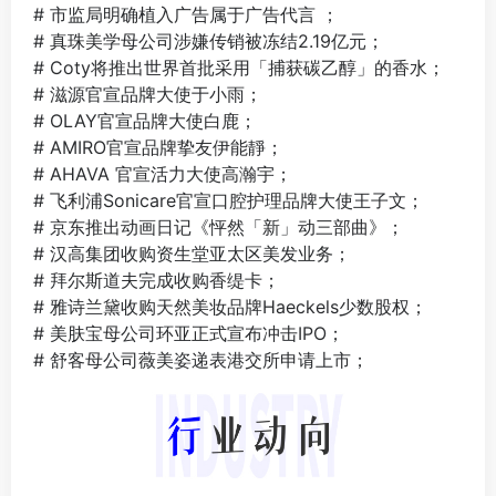
# 市监局明确植入广告属于广告代言 ；
# 真珠美学母公司涉嫌传销被冻结2.19亿元；
# Coty将推出世界首批采用「捕获碳乙醇」的香水；
# 滋源官宣品牌大使于小雨；
# OLAY官宣品牌大使白鹿；
# AMIRO官宣品牌挚友伊能靜；
# AHAVA 官宣活力大使高瀚宇；
# 飞利浦Sonicare官宣口腔护理品牌大使王子文；
# 京东推出动画日记《怦然「新」动三部曲》；
# 汉高集团收购资生堂亚太区美发业务；
# 拜尔斯道夫完成收购香缇卡；
# 雅诗兰黛收购天然美妆品牌Haeckels少数股权；
# 美肤宝母公司环亚正式宣布冲击IPO；
# 舒客母公司薇美姿递表港交所申请上市；