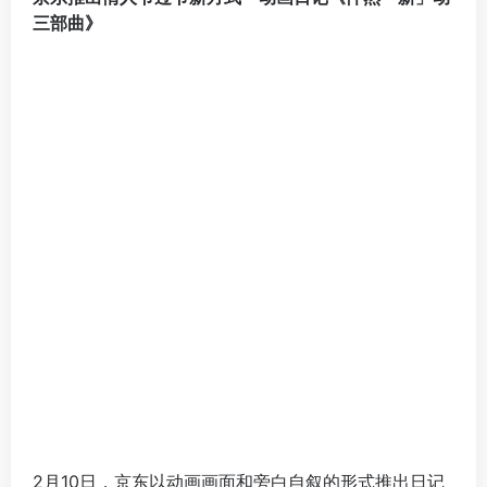
三部曲》
2月10日，京东以动画画面和旁白自叙的形式推出日记
《怦然「新」动三部曲》，画在粉色方格纸上的三部
曲，表达出「与男友过」、「和闺蜜闹」、「让自己
嗨」三种情人节过节新方式，并用京东小魔方传达爱
意，让情人节拥有了更丰富的过法。