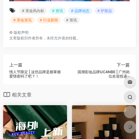
上一篇
下一篇
情人节限定 | 这些品牌是都掌握
国潮彩妆品牌UCANBE | 广州岗
爱情密码了吧？！
位欢迎投递~
相关文章
蓝铜胜肽贴片；哭哭香水；漂
小红书公布2023美妆消费十大
白浴套装；身体精华水… | 海外
趋势；国内首个AI测肤数据分
上新
析法/皮肤微生态化妆品功效评
108
20
7,255
4
价标准发布… | 美妆风向标