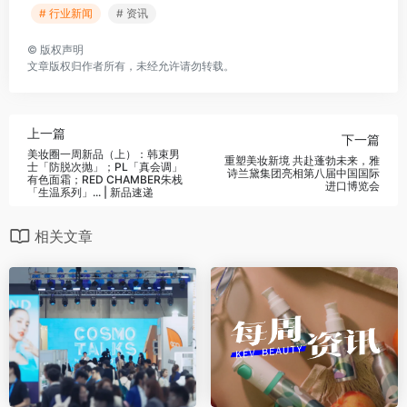
# 行业新闻
# 资讯
©
版权声明
文章版权归作者所有，未经允许请勿转载。
上一篇
下一篇
美妆圈一周新品（上）：韩束男
重塑美妆新境 共赴蓬勃未来，雅
士「防脱次抛」；PL「真会调」
诗兰黛集团亮相第八届中国国际
有色面霜；RED CHAMBER朱栈
进口博览会
「生温系列」... | 新品速递
相关文章