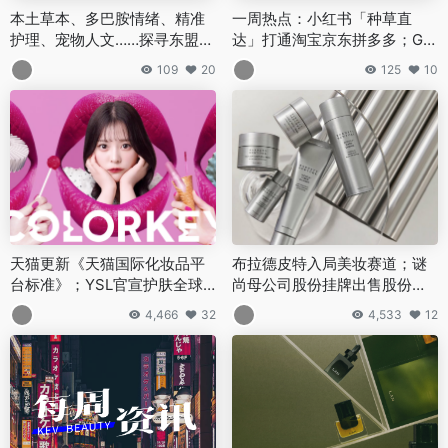
本土草本、多巴胺情绪、精准
一周热点：小红书「种草直
护理、宠物人文……探寻东盟展
达」打通淘宝京东拼多多；GA
海外美妆新动向 | 行业洞察
P宣布进军美妆市场；花知晓获
109
20
125
10
珀莱雅投资… | 美妆风向标
天猫更新《天猫国际化妆品平
布拉德皮特入局美妆赛道；谜
台标准》；YSL官宣护肤全球
尚母公司股份挂牌出售股份；
代言人肖战；珂润、芙丽芳丝
新版国家化妆品不良反应监测
4,466
32
4,533
12
将在中国正式生产… | 美妆风向
系统上线… | 美妆风向标
标